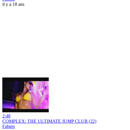
il y a 18 ans
2:48
COMPLEX: THE ULTIMATE JUMP CLUB (22)
Fabien