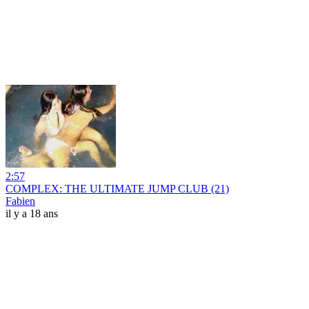
2:57
COMPLEX: THE ULTIMATE JUMP CLUB (21)
Fabien
il y a 18 ans