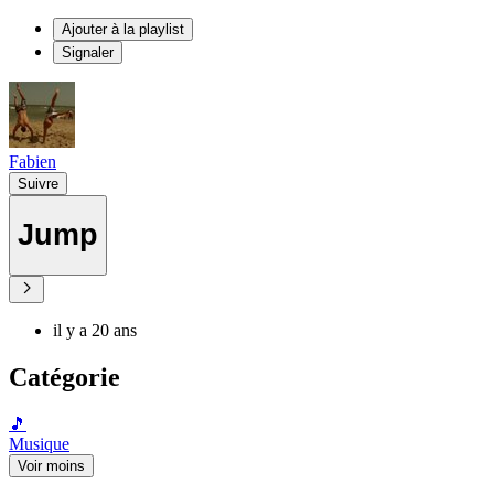
Ajouter à la playlist
Signaler
Fabien
Suivre
Jump
il y a 20 ans
Catégorie
🎵
Musique
Voir moins