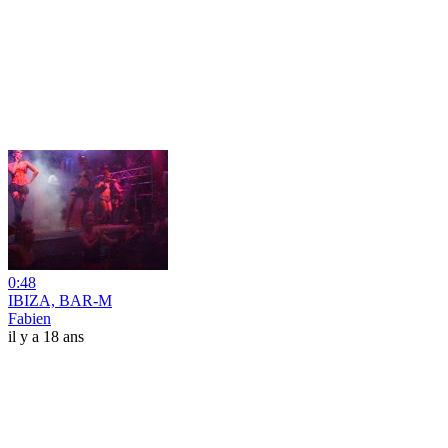
0:48
IBIZA, BAR-M
Fabien
il y a 18 ans