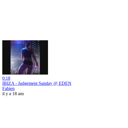
0:18
IBIZA - Judgement Sunday @ EDEN
Fabien
il y a 18 ans