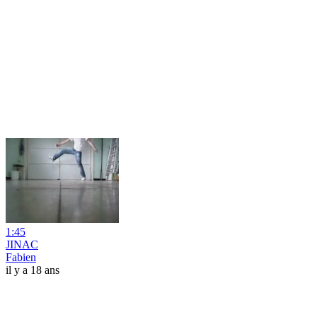
1:45
JINAC
Fabien
il y a 18 ans