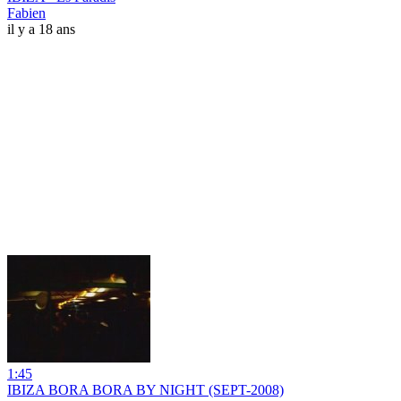
Fabien
il y a 18 ans
1:45
IBIZA BORA BORA BY NIGHT (SEPT-2008)