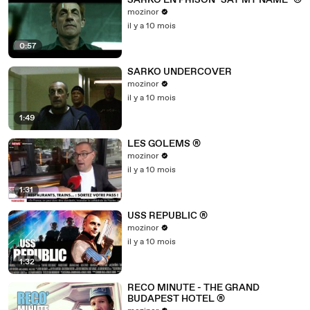
SARKO EN PRISON "SAY MY NAME" ®
mozinor
il y a 10 mois
0:57
SARKO UNDERCOVER
mozinor
il y a 10 mois
1:49
LES GOLEMS ®
mozinor
il y a 10 mois
1:31
USS REPUBLIC ®
mozinor
il y a 10 mois
1:32
RECO MINUTE - THE GRAND
BUDAPEST HOTEL ®