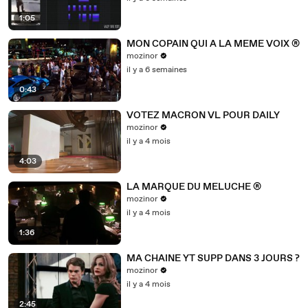
1:05
MON COPAIN QUI A LA MEME VOIX ®
mozinor
il y a 6 semaines
0:43
VOTEZ MACRON VL POUR DAILY
mozinor
il y a 4 mois
4:03
LA MARQUE DU MELUCHE ®
mozinor
il y a 4 mois
1:36
MA CHAINE YT SUPP DANS 3 JOURS ?
mozinor
il y a 4 mois
2:45