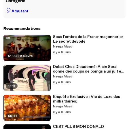
Catégorie
🎈
Amusant
Recommandations
Sous l'ombre de la Franc-maçonnerie:
Le secret dévoilé
Neega Mass
il y a 10 ans
51:03
|
À suivre
Débat Chez Dieudonné: Alain Soral
donne des coups de poings à un juif en
direct
Neega Mass
il y a 10 ans
13:11
Enquête Exclusive : Vie de Luxe des
milliardaires:
Neega Mass
il y a 10 ans
59:44
CEST PLUS MON DONALD