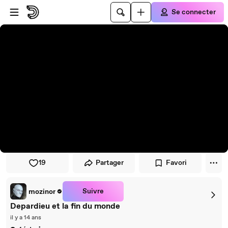
Passer au player
Passer au contenu principal
Se connecter
19
Partager
Favori
Suivre
mozinor
Depardieu et la fin du monde
il y a 14 ans