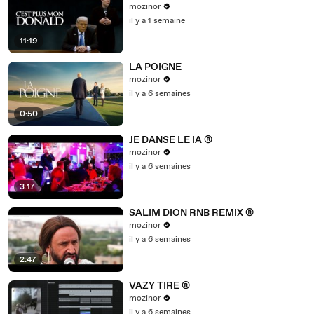
mozinor
il y a 1 semaine
11:19
LA POIGNE
mozinor
il y a 6 semaines
0:50
JE DANSE LE IA ®
mozinor
il y a 6 semaines
3:17
SALIM DION RNB REMIX ®
mozinor
il y a 6 semaines
2:47
VAZY TIRE ®
mozinor
il y a 6 semaines