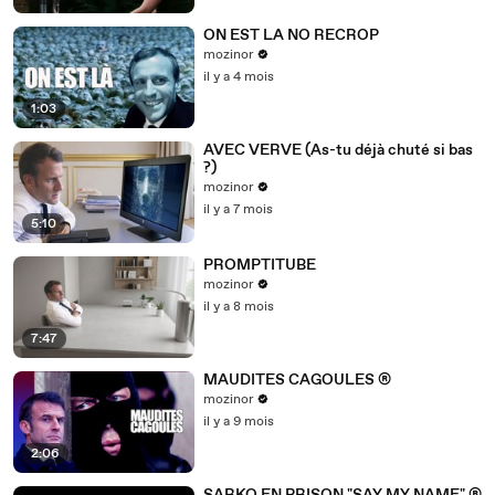
ON EST LA NO RECROP
mozinor
il y a 4 mois
1:03
AVEC VERVE (As-tu déjà chuté si bas
?)
mozinor
il y a 7 mois
5:10
PROMPTITUBE
mozinor
il y a 8 mois
7:47
MAUDITES CAGOULES ®
mozinor
il y a 9 mois
2:06