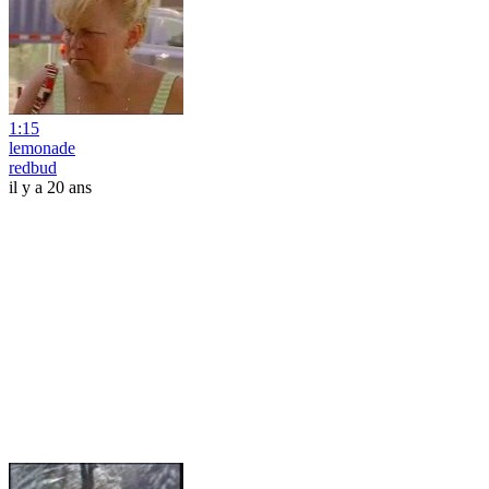
1:15
lemonade
redbud
il y a 20 ans