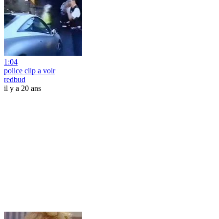
1:04
police clip a voir
redbud
il y a 20 ans