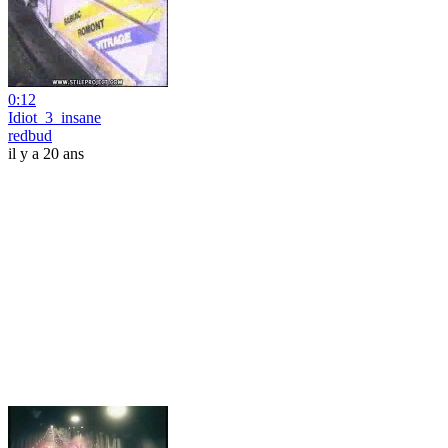
0:12
Idiot_3_insane
redbud
il y a 20 ans