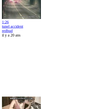
1:26
tunel accident
redbud
il y a 20 ans