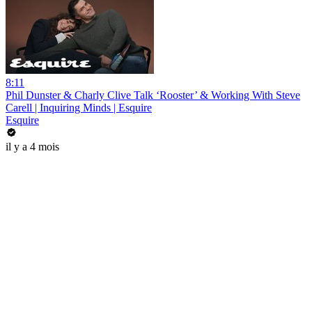
8:11
Phil Dunster & Charly Clive Talk ‘Rooster’ & Working With Steve
Carell | Inquiring Minds | Esquire
Esquire
il y a 4 mois