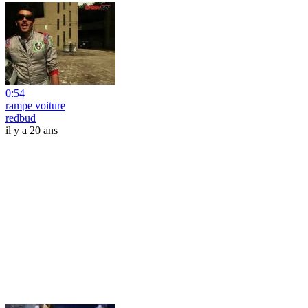
0:54
rampe voiture
redbud
il y a 20 ans