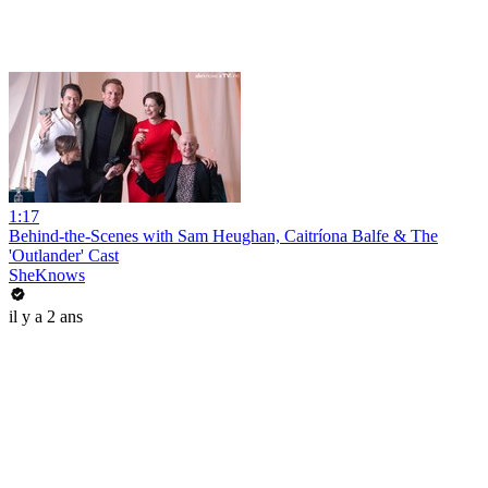
1:17
Behind-the-Scenes with Sam Heughan, Caitríona Balfe & The
'Outlander' Cast
SheKnows
il y a 2 ans