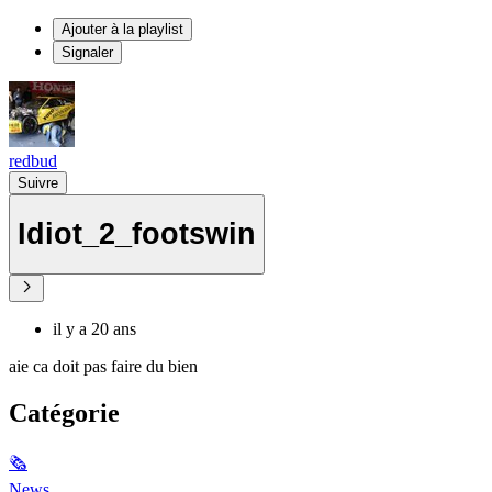
Ajouter à la playlist
Signaler
redbud
Suivre
Idiot_2_footswin
il y a 20 ans
aie ca doit pas faire du bien
Catégorie
🗞
News