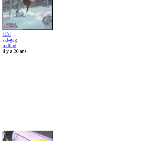
1:31
ski-gag
redbud
il y a 20 ans