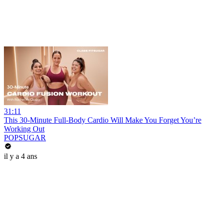
31:11
This 30-Minute Full-Body Cardio Will Make You Forget You’re
Working Out
POPSUGAR
il y a 4 ans