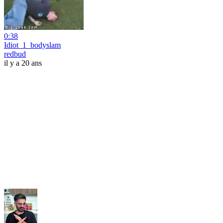
0:38
Idiot_1_bodyslam
redbud
il y a 20 ans