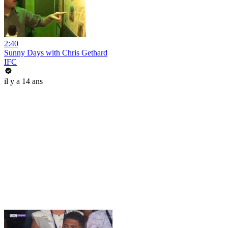
2:40
Sunny Days with Chris Gethard
IFC
il y a 14 ans