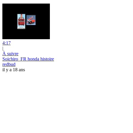
4:17
|
À suivre
Soichiro_FR honda histoire
redbud
il y a 18 ans