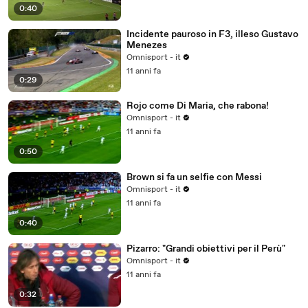
0:40
Incidente pauroso in F3, illeso Gustavo
Menezes
Omnisport - it
11 anni fa
0:29
Rojo come Di Maria, che rabona!
Omnisport - it
11 anni fa
0:50
Brown si fa un selfie con Messi
Omnisport - it
11 anni fa
0:40
Pizarro: "Grandi obiettivi per il Perù"
Omnisport - it
11 anni fa
0:32