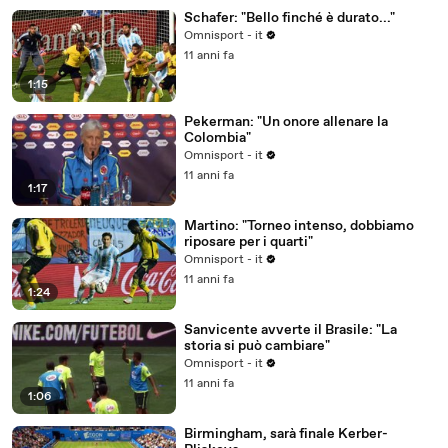
Schafer: "Bello finché è durato..."
Omnisport - it
11 anni fa
1:15
Pekerman: "Un onore allenare la
Colombia"
Omnisport - it
11 anni fa
1:17
Martino: "Torneo intenso, dobbiamo
riposare per i quarti"
Omnisport - it
11 anni fa
1:24
Sanvicente avverte il Brasile: "La
storia si può cambiare"
Omnisport - it
11 anni fa
1:06
Birmingham, sarà finale Kerber-