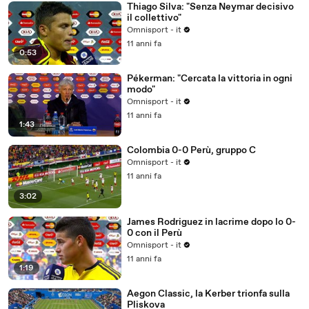
Thiago Silva: "Senza Neymar decisivo
il collettivo"
Omnisport - it
11 anni fa
0:53
Pékerman: "Cercata la vittoria in ogni
modo"
Omnisport - it
11 anni fa
1:43
Colombia 0-0 Perù, gruppo C
Omnisport - it
11 anni fa
3:02
James Rodriguez in lacrime dopo lo 0-
0 con il Perù
Omnisport - it
11 anni fa
1:19
Aegon Classic, la Kerber trionfa sulla
Pliskova