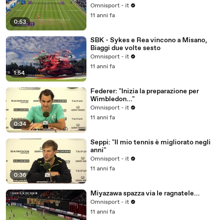
Omnisport - it
11 anni fa
0:53
SBK - Sykes e Rea vincono a Misano,
Biaggi due volte sesto
Omnisport - it
11 anni fa
1:54
Federer: "Inizia la preparazione per
Wimbledon..."
Omnisport - it
11 anni fa
0:34
Seppi: "Il mio tennis è migliorato negli
anni"
Omnisport - it
11 anni fa
0:36
Miyazawa spazza via le ragnatele...
Omnisport - it
11 anni fa