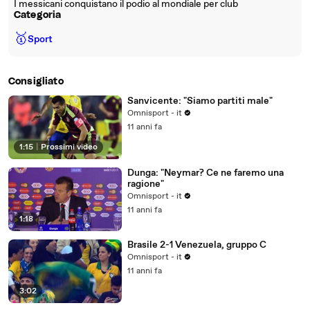
I messicani conquistano il podio al mondiale per club
Categoria
🥇
Sport
Consigliato
Sanvicente: "Siamo partiti male"
Omnisport - it
11 anni fa
1:15
|
Prossimi video
Dunga: "Neymar? Ce ne faremo una
ragione"
Omnisport - it
11 anni fa
1:18
Brasile 2-1 Venezuela, gruppo C
Omnisport - it
11 anni fa
3:02