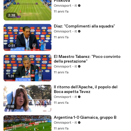
Pliskova
Omnisport - it
11 anni fa
2:38
Diaz: "Complimenti alla squadra"
Omnisport - it
11 anni fa
0:51
El Maestro Tabarez: "Poco convinto
della prestazione"
Omnisport - it
11 anni fa
1:31
Il ritorno dell'Apache, il popolo del
Boca aspetta Tevez
Omnisport - it
11 anni fa
1:16
Argentina 1-0 Giamaica, gruppo B
Omnisport - it
11 anni fa