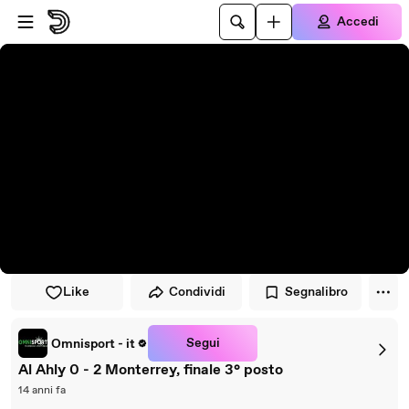
Vai al lettore
Passa al contenuto principale
Accedi
Like
Condividi
Segnalibro
Segui
Omnisport - it
Al Ahly 0 - 2 Monterrey, finale 3° posto
14 anni fa