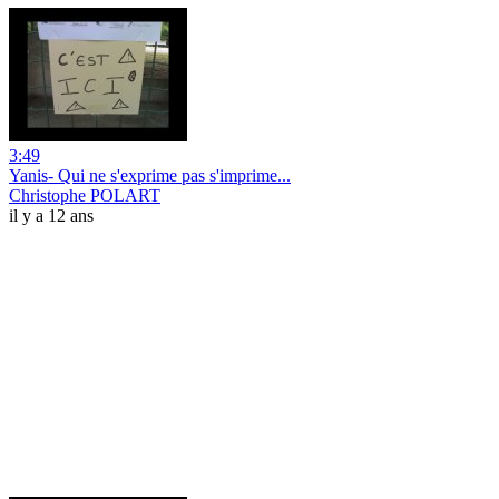
3:49
Yanis- Qui ne s'exprime pas s'imprime...
Christophe POLART
il y a 12 ans