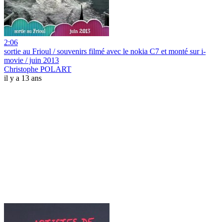
2:06
sortie au Frioul / souvenirs filmé avec le nokia C7 et monté sur i-
movie / juin 2013
Christophe POLART
il y a 13 ans