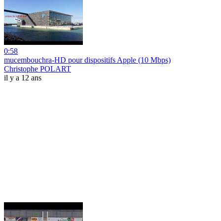
0:58
mucembouchra-HD pour dispositifs Apple (10 Mbps)
Christophe POLART
il y a 12 ans