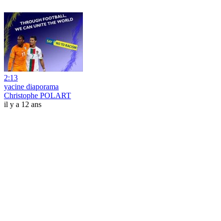
2:13
yacine diaporama
Christophe POLART
il y a 12 ans