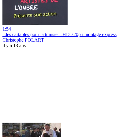
1:54
"des cartables pour la tunisie" -HD 720p / montage express
Christophe POLART
il y a 13 ans