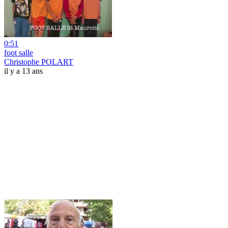
0:51
foot salle
Christophe POLART
il y a 13 ans