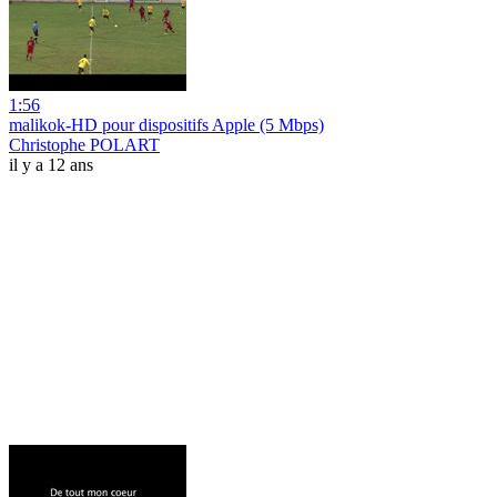
1:56
malikok-HD pour dispositifs Apple (5 Mbps)
Christophe POLART
il y a 12 ans