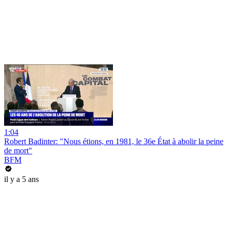
1:04
Robert Badinter: "Nous étions, en 1981, le 36e État à abolir la peine
de mort"
BFM
il y a 5 ans