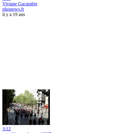
Viviane Gacquière
plusnews.fr
il y a 19 ans
3:12