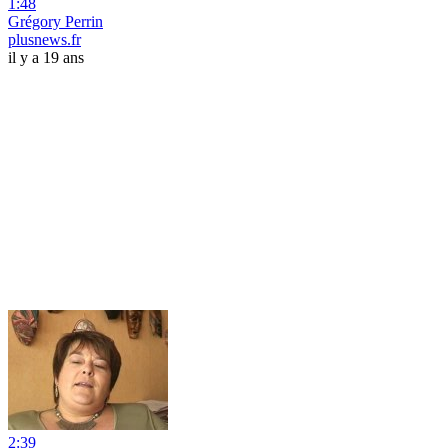
1:48
Grégory Perrin
plusnews.fr
il y a 19 ans
2:39