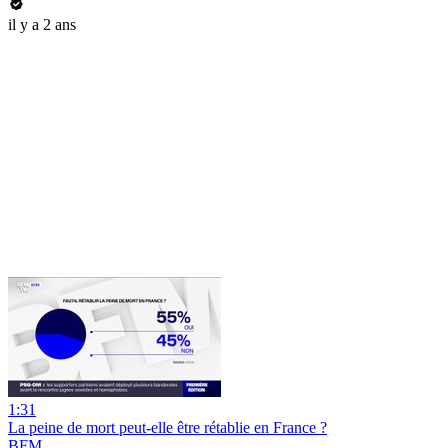
il y a 2 ans
1:31
La peine de mort peut-elle être rétablie en France ?
BFM