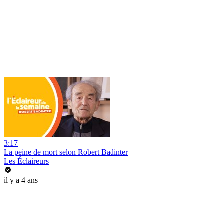
3:17
La peine de mort selon Robert Badinter
Les Éclaireurs
il y a 4 ans