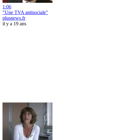
1:06
"Une TVA antisociale"
plusnews.fr
il y a 19 ans