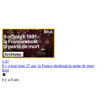
1:47
Il y a tout juste 37 ans, la France abolissait la peine de mort
Brut
il y a 8 ans