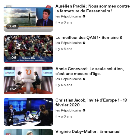
Aurélien Pradié : Nous sommes contre
la fermeture de Fessenheim !
les Républicains
il y a 6 ans
0:49
Le meilleur des QAG ! - Semaine 8
les Républicains
il y a 6 ans
4:06
Annie Genevard : La seule solution,
c'est une mesure d'âge.
les Républicains
il y a 6 ans
0:52
Christian Jacob, invité d'Europe 1 - 18
février 2020
les Républicains
il y a 6 ans
11:58
Virginie Duby-Muller : Emmanuel