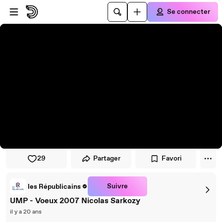
Passer au player
Passer au contenu principal
Se connecter
29
Partager
Favori
Suivre
les Républicains
UMP - Voeux 2007 Nicolas Sarkozy
il y a 20 ans