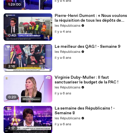
il y a 4 ans
1:29:00
Pierre-Henri Dumont : « Nous voulons
la réquisition de tous les dépôts de
carburant ! »
les Républicains
il y a 4 ans
0:43
Le meilleur des QAG ! - Semaine 9
les Républicains
il y a 6 ans
2:16
Virginie Duby-Muller : Il faut
sanctuariser le budget de la PAC !
les Républicains
il y a 6 ans
0:20
La semaine des Républicains ! -
Semaine 8
les Républicains
il y a 6 ans
2:17