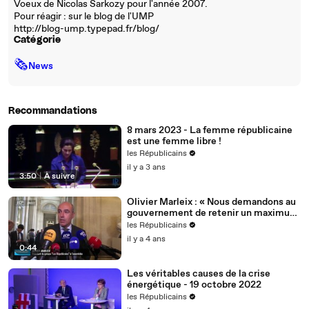
Voeux de Nicolas Sarkozy pour l'année 2007.
Pour réagir : sur le blog de l'UMP
http://blog-ump.typepad.fr/blog/
Catégorie
🗞
News
Recommandations
8 mars 2023 - La femme républicaine
est une femme libre !
les Républicains
il y a 3 ans
3:50
|
À suivre
Olivier Marleix : « Nous demandons au
gouvernement de retenir un maximum
de nos propositions. »
les Républicains
il y a 4 ans
0:44
Les véritables causes de la crise
énergétique - 19 octobre 2022
les Républicains