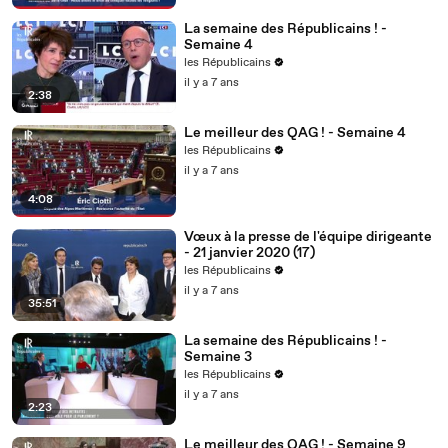
La semaine des Républicains ! -
Semaine 4
les Républicains
il y a 7 ans
2:38
Le meilleur des QAG ! - Semaine 4
les Républicains
il y a 7 ans
4:08
Vœux à la presse de l'équipe dirigeante
- 21 janvier 2020 (17)
les Républicains
il y a 7 ans
35:51
La semaine des Républicains ! -
Semaine 3
les Républicains
il y a 7 ans
2:23
Le meilleur des QAG ! - Semaine 9