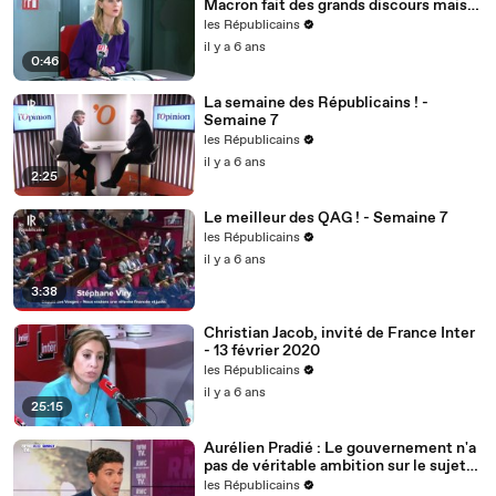
Macron fait des grands discours mais
nous voulons des actes !
les Républicains
il y a 6 ans
0:46
La semaine des Républicains ! -
Semaine 7
les Républicains
il y a 6 ans
2:25
Le meilleur des QAG ! - Semaine 7
les Républicains
il y a 6 ans
3:38
Christian Jacob, invité de France Inter
- 13 février 2020
les Républicains
il y a 6 ans
25:15
Aurélien Pradié : Le gouvernement n'a
pas de véritable ambition sur le sujet
du handicap.
les Républicains