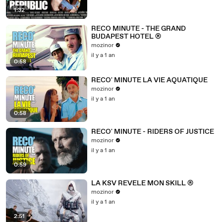
1:32
RECO MINUTE - THE GRAND
BUDAPEST HOTEL ®
mozinor
il y a 1 an
0:58
RECO' MINUTE LA VIE AQUATIQUE
mozinor
il y a 1 an
0:58
RECO' MINUTE - RIDERS OF JUSTICE
mozinor
il y a 1 an
0:59
LA KSV REVELE MON SKILL ®
mozinor
il y a 1 an
2:51