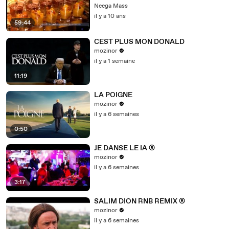
Neega Mass
il y a 10 ans
59:44
CEST PLUS MON DONALD
mozinor
il y a 1 semaine
11:19
LA POIGNE
mozinor
il y a 6 semaines
0:50
JE DANSE LE IA ®
mozinor
il y a 6 semaines
3:17
SALIM DION RNB REMIX ®
mozinor
il y a 6 semaines