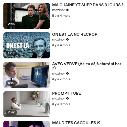
MA CHAINE YT SUPP DANS 3 JOURS ?
mozinor
il y a 4 mois
2:45
ON EST LA NO RECROP
mozinor
il y a 4 mois
1:03
AVEC VERVE (As-tu déjà chuté si bas
?)
mozinor
il y a 7 mois
5:10
PROMPTITUBE
mozinor
il y a 8 mois
7:47
MAUDITES CAGOULES ®