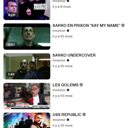
mozinor
il y a 9 mois
2:06
SARKO EN PRISON "SAY MY NAME" ®
mozinor
il y a 10 mois
0:57
SARKO UNDERCOVER
mozinor
il y a 10 mois
1:49
LES GOLEMS ®
mozinor
il y a 10 mois
1:31
USS REPUBLIC ®
mozinor
il y a 10 mois