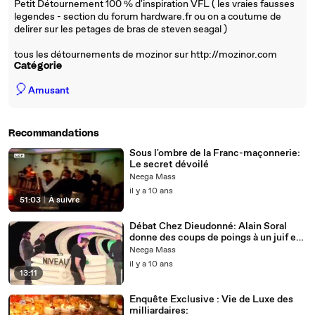
Petit Détournement 100 % d'inspiration VFL ( les vraies fausses
legendes - section du forum hardware.fr ou on a coutume de
delirer sur les petages de bras de steven seagal )
tous les détournements de mozinor sur http://mozinor.com
Catégorie
🎈
Amusant
Recommandations
Sous l'ombre de la Franc-maçonnerie:
Le secret dévoilé
Neega Mass
il y a 10 ans
51:03
|
À suivre
Débat Chez Dieudonné: Alain Soral
donne des coups de poings à un juif en
direct
Neega Mass
il y a 10 ans
13:11
Enquête Exclusive : Vie de Luxe des
milliardaires: