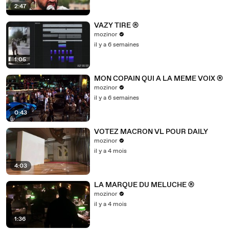
2:47
VAZY TIRE ®
mozinor
il y a 6 semaines
1:05
MON COPAIN QUI A LA MEME VOIX ®
mozinor
il y a 6 semaines
0:43
VOTEZ MACRON VL POUR DAILY
mozinor
il y a 4 mois
4:03
LA MARQUE DU MELUCHE ®
mozinor
il y a 4 mois
1:36