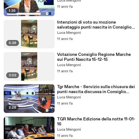
01-01-16
Luca Mengoni
11 anni fa
1:35
Intenzioni di voto su mozione
salvataggio punti nascita in Consiglio
Regionale - 15-12-15
Luca Mengoni
11 anni fa
5:36
Votazione Consiglio Regione Marche
sui Punti Nascita 15-12-15
Luca Mengoni
11 anni fa
3:02
Tgr Marche - Servizio sulla chiusura dei
punti nascita discussa in Consiglio
Regionale il 15 Dicembre 2015
Luca Mengoni
11 anni fa
2:28
TGR Marche Edizione della notte 11-01-
16
Luca Mengoni
11 anni fa