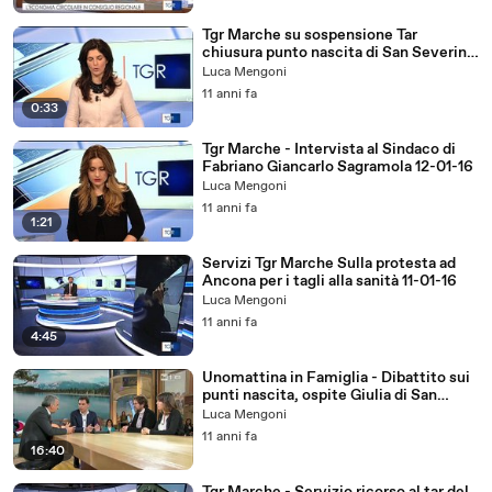
Tgr Marche su sospensione Tar
chiusura punto nascita di San Severino
Marche 29-01-16
Luca Mengoni
11 anni fa
0:33
Tgr Marche - Intervista al Sindaco di
Fabriano Giancarlo Sagramola 12-01-16
Luca Mengoni
11 anni fa
1:21
Servizi Tgr Marche Sulla protesta ad
Ancona per i tagli alla sanità 11-01-16
Luca Mengoni
11 anni fa
4:45
Unomattina in Famiglia - Dibattito sui
punti nascita, ospite Giulia di San
Severino Marche 09-01-16
Luca Mengoni
11 anni fa
16:40