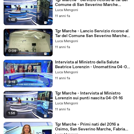
Tgr Marche - Servizio ricorso al tar del
Comune di San Severino Marche
contro la chiusura del punto nascita
Luca Mengoni
07-01-16
11 anni fa
1:48
Tgr Marche - Lancio Servizio ricorso al
Tar del Comune San Severino Marche
07-01-16
Luca Mengoni
11 anni fa
0:09
Intervista al Ministro della Salute
Beatrice Lorenzin - Unomattina 04-01-
16
Luca Mengoni
11 anni fa
9:18
Tgr Marche - Intervista al Ministro
Lorenzin sui punti nascita 04-01-16
Luca Mengoni
11 anni fa
1:56
Tgr Marche - Primi nati del 2016 a
Osimo, San Severino Marche, Fabriano