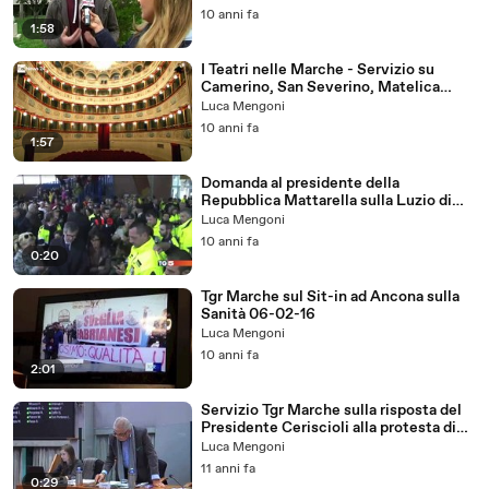
10 anni fa
1:58
I Teatri nelle Marche - Servizio su
Camerino, San Severino, Matelica
colpiti dal terremoto
Luca Mengoni
10 anni fa
1:57
Domanda al presidente della
Repubblica Mattarella sulla Luzio di
San Severino Marche
Luca Mengoni
10 anni fa
0:20
Tgr Marche sul Sit-in ad Ancona sulla
Sanità 06-02-16
Luca Mengoni
10 anni fa
2:01
Servizio Tgr Marche sulla risposta del
Presidente Ceriscioli alla protesta di
Roberto Pioli 02-02-16
Luca Mengoni
11 anni fa
0:29