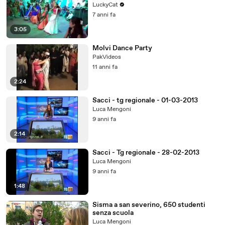
LuckyCat
7 anni fa
3:05
Molvi Dance Party
PakVideos
11 anni fa
2:24
Sacci - tg regionale - 01-03-2013
Luca Mengoni
9 anni fa
2:14
Sacci - Tg regionale - 28-02-2013
Luca Mengoni
9 anni fa
1:48
Sisma a san severino, 650 studenti
senza scuola
Luca Mengoni