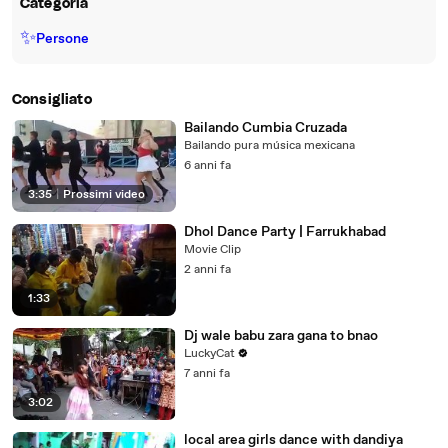
Categoria
✨
Persone
Consigliato
Bailando Cumbia Cruzada
Bailando pura música mexicana
6 anni fa
3:35
|
Prossimi video
Dhol Dance Party | Farrukhabad
Movie Clip
2 anni fa
1:33
Dj wale babu zara gana to bnao
LuckyCat
7 anni fa
3:02
local area girls dance with dandiya