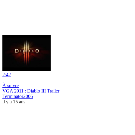
2:42
|
À suivre
VGA 2011 : Diablo III Trailer
Terminator2006
il y a 15 ans