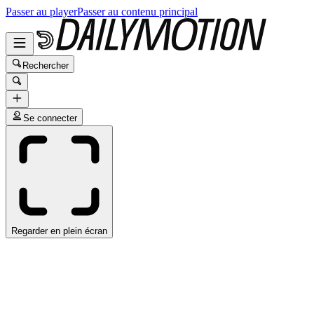
Passer au player
Passer au contenu principal
Rechercher
Se connecter
Regarder en plein écran