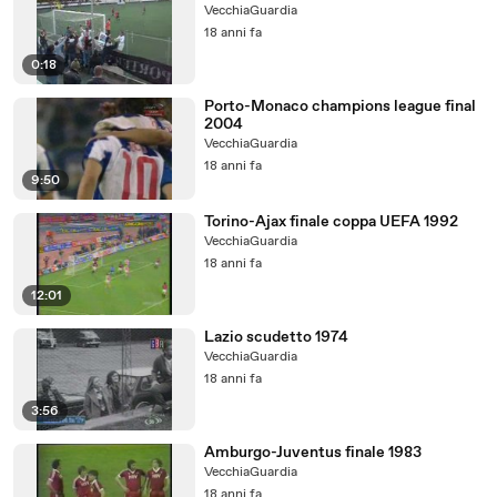
VecchiaGuardia
18 anni fa
0:18
Porto-Monaco champions league final
2004
VecchiaGuardia
18 anni fa
9:50
Torino-Ajax finale coppa UEFA 1992
VecchiaGuardia
18 anni fa
12:01
Lazio scudetto 1974
VecchiaGuardia
18 anni fa
3:56
Amburgo-Juventus finale 1983
VecchiaGuardia
18 anni fa