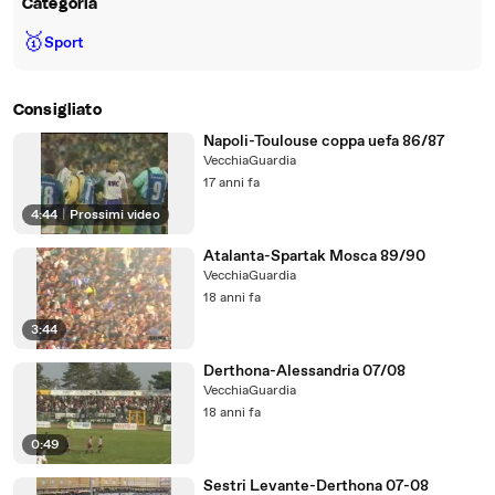
Categoria
🥇
Sport
Consigliato
Napoli-Toulouse coppa uefa 86/87
VecchiaGuardia
17 anni fa
4:44
|
Prossimi video
Atalanta-Spartak Mosca 89/90
VecchiaGuardia
18 anni fa
3:44
Derthona-Alessandria 07/08
VecchiaGuardia
18 anni fa
0:49
Sestri Levante-Derthona 07-08