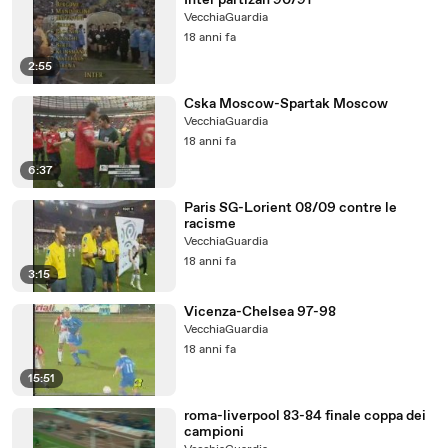
Inter partizan 90/91
VecchiaGuardia
18 anni fa
2:55
Cska Moscow-Spartak Moscow
VecchiaGuardia
18 anni fa
6:37
Paris SG-Lorient 08/09 contre le
racisme
VecchiaGuardia
18 anni fa
3:15
Vicenza-Chelsea 97-98
VecchiaGuardia
18 anni fa
15:51
roma-liverpool 83-84 finale coppa dei
campioni