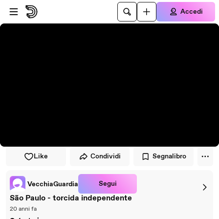
Vai al lettore
Passa al contenuto principale
Accedi
Like
Condividi
Segnalibro
Segui
VecchiaGuardia
São Paulo - torcida independente
20 anni fa