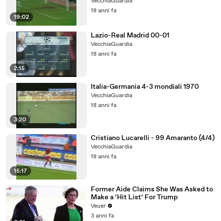
VecchiaGuardia
18 anni fa
19:02
Lazio-Real Madrid 00-01
VecchiaGuardia
18 anni fa
2:15
Italia-Germania 4-3 mondiali 1970
VecchiaGuardia
18 anni fa
3:20
Cristiano Lucarelli - 99 Amaranto (4/4)
VecchiaGuardia
18 anni fa
15:17
Former Aide Claims She Was Asked to
Make a ‘Hit List’ For Trump
Veuer
3 anni fa