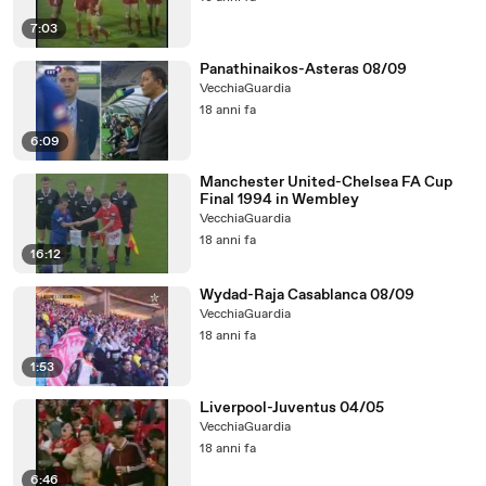
7:03
Panathinaikos-Asteras 08/09
VecchiaGuardia
18 anni fa
6:09
Manchester United-Chelsea FA Cup
Final 1994 in Wembley
VecchiaGuardia
18 anni fa
16:12
Wydad-Raja Casablanca 08/09
VecchiaGuardia
18 anni fa
1:53
Liverpool-Juventus 04/05
VecchiaGuardia
18 anni fa
6:46