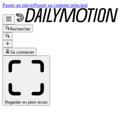
Passer au player
Passer au contenu principal
Rechercher
Se connecter
Regarder en plein écran