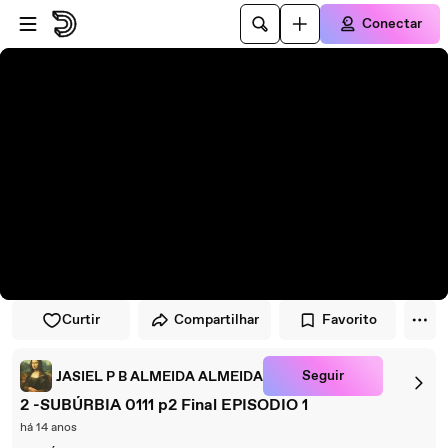
Pular para o player
Ir para o conteúdo principal
Conectar
Curtir
Compartilhar
Favorito
Seguir
JASIEL P B ALMEIDA ALMEIDA
2 -SUBÚRBIA 0111 p2 Final EPISODIO 1
há 14 anos