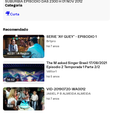
SUBÚRBIA EPISODIO DAS 2300 H 01 NOV 2012
Categoria
🎥
Curta
Recomendado
SERIE "AY GUEY" - EPISODIO 1
Brtpro
há 7 anos
40:51
|
A Seguir
The M asked Singer Brasil 17/08/2021
Episodio 2 Temporada 1 Parte 2/2
Vdttor1
há 5 anos
16:52
VID-20190720-WA0012
JASIEL P B ALMEIDA ALMEIDA
há 7 anos
3:38