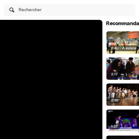
Rechercher
Recommanda
2:40
|
À suivre
2:17
2:10
1:27