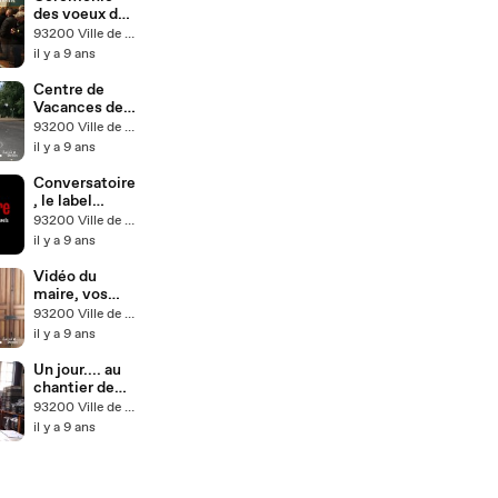
des voeux de
Laurent
93200 Ville de Saint-Denis
Russier, maire
il y a 9 ans
de Saint-
Denis
Centre de
Vacances de
Saint-Jean-
93200 Ville de Saint-Denis
de-Monts
il y a 9 ans
Conversatoire
, le label
interculturel
93200 Ville de Saint-Denis
dionysien
il y a 9 ans
Vidéo du
maire, vos
priorités pour
93200 Ville de Saint-Denis
2020
il y a 9 ans
Un jour.... au
chantier de
fouille
93200 Ville de Saint-Denis
archéologique
il y a 9 ans
du Cygne