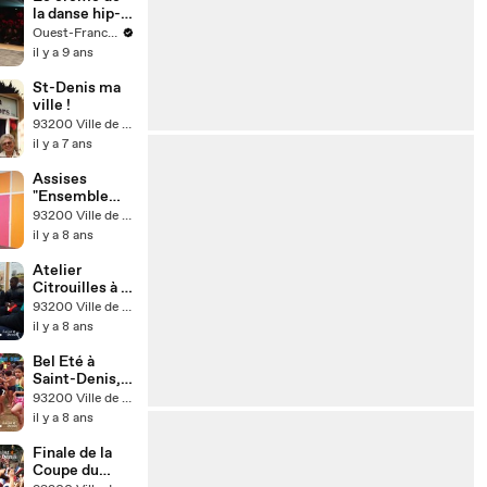
festival
la danse hip-
Suresnes
hop au Wiba
Ouest-France.fr
Cités Danse
il y a 9 ans
St-Denis ma
ville !
93200 Ville de Saint-Denis
il y a 7 ans
Assises
"Ensemble
contre les
93200 Ville de Saint-Denis
violences"
il y a 8 ans
Atelier
Citrouilles à la
ferme urbaine
93200 Ville de Saint-Denis
de Saint-
il y a 8 ans
Denis
Bel Eté à
Saint-Denis,
le village
93200 Ville de Saint-Denis
estival vous
il y a 8 ans
attend
Finale de la
Coupe du