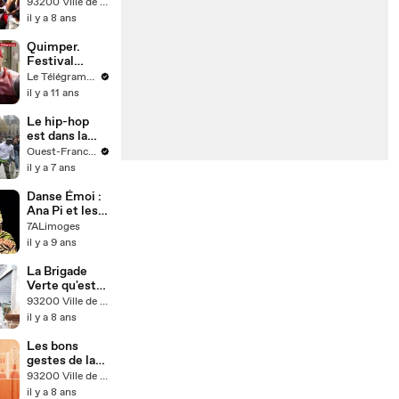
Monde 2018,
93200 Ville de Saint-Denis
20 ans après
il y a 8 ans
Fan Zone de
Saint-Denis
Quimper.
Festival
Cultures hip-
Le Télégramme
hop :
il y a 11 ans
l'abstract
dance d'Art
Le hip-hop
Move
est dans la
Concept
place avec le
Ouest-France.fr
danseur
il y a 7 ans
MaMsoN
Danse Émoi :
Ana Pi et les
danses
7ALimoges
urbaines
il y a 9 ans
La Brigade
Verte qu'est-
ce que c'est ?
93200 Ville de Saint-Denis
il y a 8 ans
Les bons
gestes de la
propreté, les
93200 Ville de Saint-Denis
Dépôts
il y a 8 ans