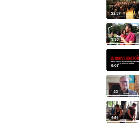
22:37
3:36
5:07
1:33
4:51