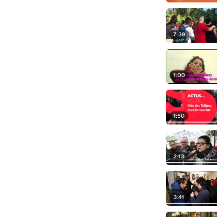
7:39
1:00
1:50
2:13
3:41