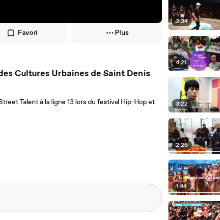
2:34
Favori
Plus
4:21
 des Cultures Urbaines de Saint Denis
eet Talent à la ligne 13 lors du festival Hip-Hop et
3:22
2:26
1:44