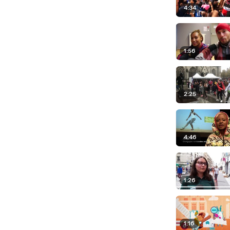
4:34
1:56
2:25
4:46
1:26
1:16