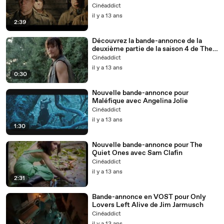
Cinéaddict
il y a 13 ans
2:39
Découvrez la bande-annonce de la
deuxième partie de la saison 4 de The
Walking Dead
Cinéaddict
il y a 13 ans
0:30
Nouvelle bande-annonce pour
Maléfique avec Angelina Jolie
Cinéaddict
il y a 13 ans
1:30
Nouvelle bande-annonce pour The
Quiet Ones avec Sam Clafin
Cinéaddict
il y a 13 ans
2:31
Bande-annonce en VOST pour Only
Lovers Left Alive de Jim Jarmusch
Cinéaddict