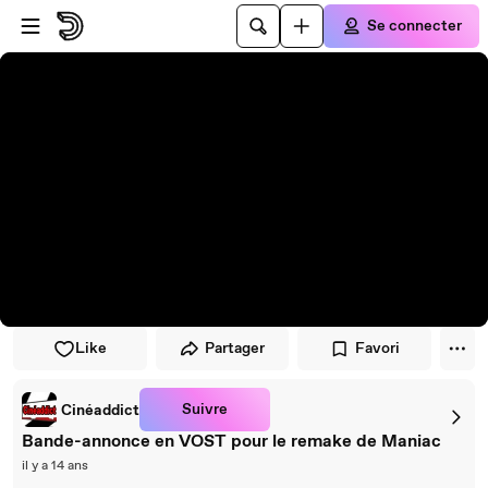
Passer au player
Passer au contenu principal
Se connecter
Like
Partager
Favori
Suivre
Cinéaddict
Bande-annonce en VOST pour le remake de Maniac
il y a 14 ans