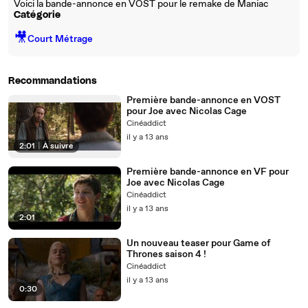
Voici la bande-annonce en VOST pour le remake de Maniac
Catégorie
🎥
Court Métrage
Recommandations
Première bande-annonce en VOST
pour Joe avec Nicolas Cage
Cinéaddict
il y a 13 ans
2:01
|
À suivre
Première bande-annonce en VF pour
Joe avec Nicolas Cage
Cinéaddict
il y a 13 ans
2:01
Un nouveau teaser pour Game of
Thrones saison 4 !
Cinéaddict
il y a 13 ans
0:30