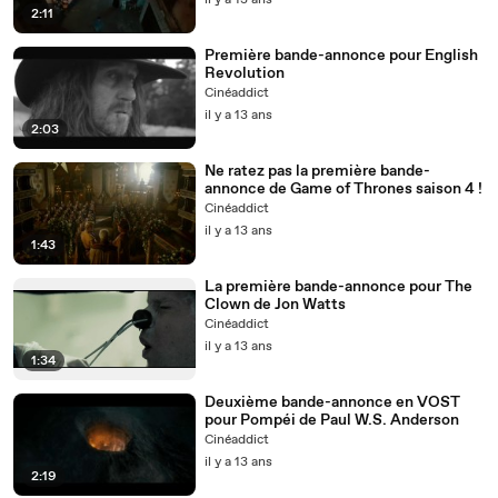
il y a 13 ans
2:11
Première bande-annonce pour English
Revolution
Cinéaddict
il y a 13 ans
2:03
Ne ratez pas la première bande-
annonce de Game of Thrones saison 4 !
Cinéaddict
il y a 13 ans
1:43
La première bande-annonce pour The
Clown de Jon Watts
Cinéaddict
il y a 13 ans
1:34
Deuxième bande-annonce en VOST
pour Pompéi de Paul W.S. Anderson
Cinéaddict
il y a 13 ans
2:19