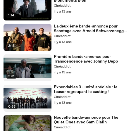
Monuments Men
Cinéaddict
il y a 13 ans
1:14
La deuxième bande-annonce pour
Sabotage avec Arnold Schwarzenegger
!
Cinéaddict
il y a 13 ans
2:13
Première bande-annonce pour
Transcendence avec Johnny Depp
Cinéaddict
il y a 13 ans
2:31
Expendables 3 - unité spéciale : le
teaser regroupant le casting !
Cinéaddict
il y a 13 ans
0:55
Nouvelle bande-annonce pour The
Quiet Ones avec Sam Clafin
Cinéaddict