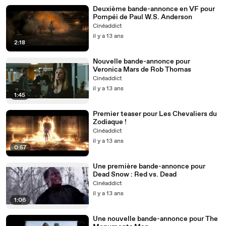
Deuxième bande-annonce en VF pour
Pompéi de Paul W.S. Anderson
Cinéaddict
il y a 13 ans
2:18
Nouvelle bande-annonce pour
Veronica Mars de Rob Thomas
Cinéaddict
il y a 13 ans
1:45
Premier teaser pour Les Chevaliers du
Zodiaque !
Cinéaddict
il y a 13 ans
0:57
Une première bande-annonce pour
Dead Snow : Red vs. Dead
Cinéaddict
il y a 13 ans
1:06
Une nouvelle bande-annonce pour The