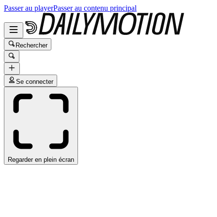
Passer au player
Passer au contenu principal
Rechercher
Se connecter
Regarder en plein écran