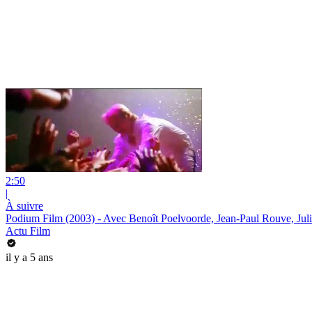
2:50
|
À suivre
Podium Film (2003) - Avec Benoît Poelvoorde, Jean-Paul Rouve, Jul
Actu Film
il y a 5 ans