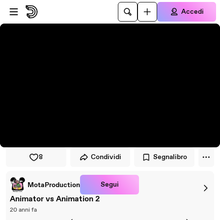
Vai al lettore
Passa al contenuto principale
Accedi
8
Condividi
Segnalibro
Segui
MotaProduction
Animator vs Animation 2
20 anni fa