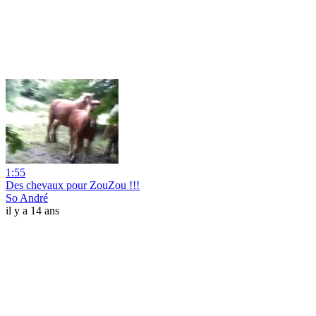
1:55
Des chevaux pour ZouZou !!!
So André
il y a 14 ans