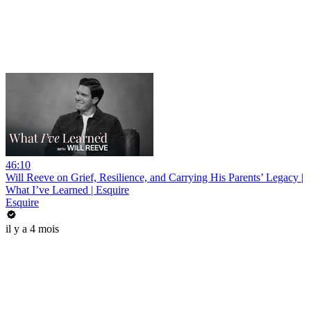
46:10
Will Reeve on Grief, Resilience, and Carrying His Parents’ Legacy |
What I’ve Learned | Esquire
Esquire
il y a 4 mois