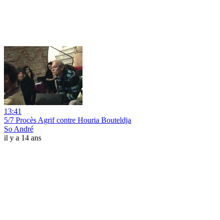
13:41
5/7 Procès Agrif contre Houria Bouteldja
So André
il y a 14 ans