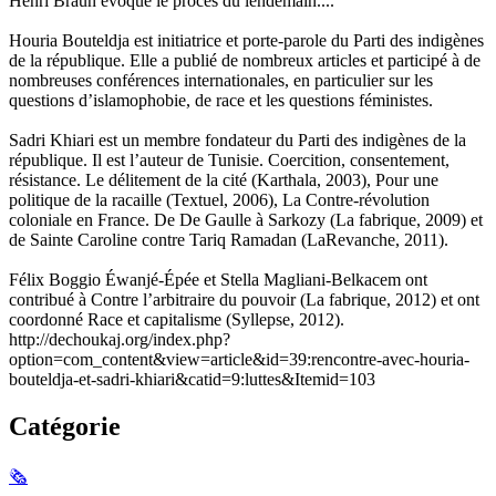
Henri Braun évoque le procès du lendemain....
Houria Bouteldja est initiatrice et porte-parole du Parti des indigènes
de la république. Elle a publié de nombreux articles et participé à de
nombreuses conférences internationales, en particulier sur les
questions d’islamophobie, de race et les questions féministes.
Sadri Khiari est un membre fondateur du Parti des indigènes de la
république. Il est l’auteur de Tunisie. Coercition, consentement,
résistance. Le délitement de la cité (Karthala, 2003), Pour une
politique de la racaille (Textuel, 2006), La Contre-révolution
coloniale en France. De De Gaulle à Sarkozy (La fabrique, 2009) et
de Sainte Caroline contre Tariq Ramadan (LaRevanche, 2011).
Félix Boggio Éwanjé-Épée et Stella Magliani-Belkacem ont
contribué à Contre l’arbitraire du pouvoir (La fabrique, 2012) et ont
coordonné Race et capitalisme (Syllepse, 2012).
http://dechoukaj.org/index.php?
option=com_content&view=article&id=39:rencontre-avec-houria-
bouteldja-et-sadri-khiari&catid=9:luttes&Itemid=103
Catégorie
🗞