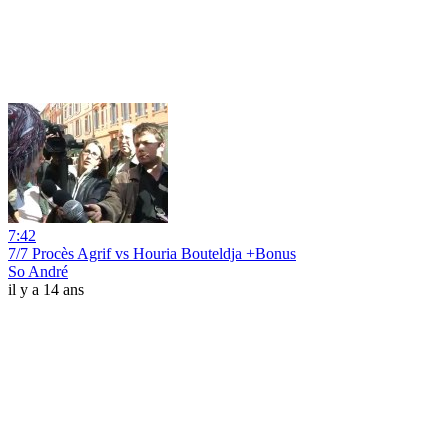
7:42
7/7 Procès Agrif vs Houria Bouteldja +Bonus
So André
il y a 14 ans