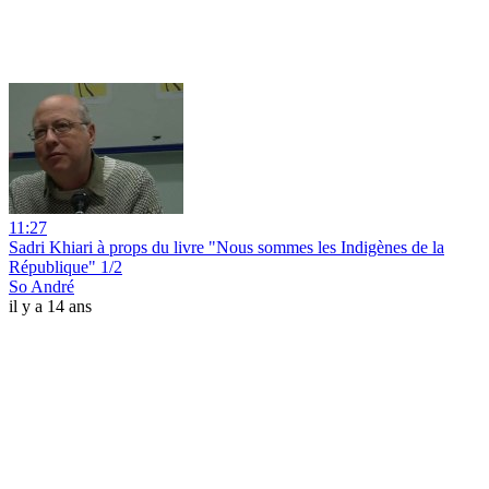
11:27
Sadri Khiari à props du livre "Nous sommes les Indigènes de la
République" 1/2
So André
il y a 14 ans