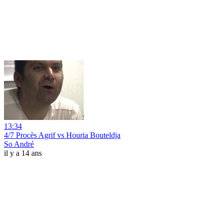
13:34
4/7 Procès Agrif vs Houria Bouteldja
So André
il y a 14 ans