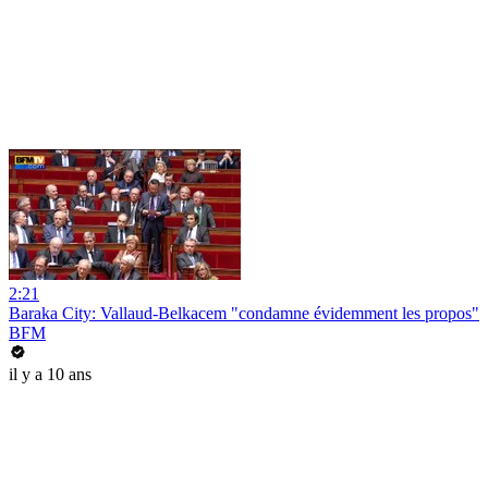
2:21
Baraka City: Vallaud-Belkacem "condamne évidemment les propos"
BFM
il y a 10 ans