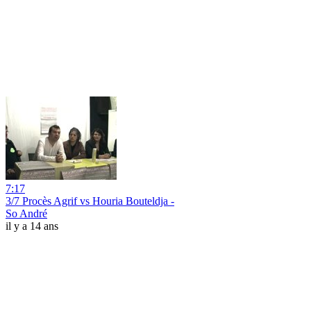
7:17
3/7 Procès Agrif vs Houria Bouteldja -
So André
il y a 14 ans