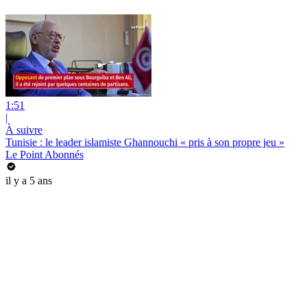
1:51
|
À suivre
Tunisie : le leader islamiste Ghannouchi « pris à son propre jeu »
Le Point Abonnés
il y a 5 ans