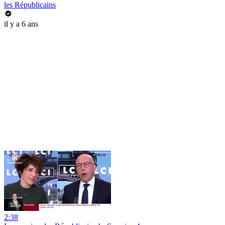
les Républicains
il y a 6 ans
2:38