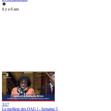
il y a 6 ans
3:17
Le meilleur des QAG ! - Semaine 5