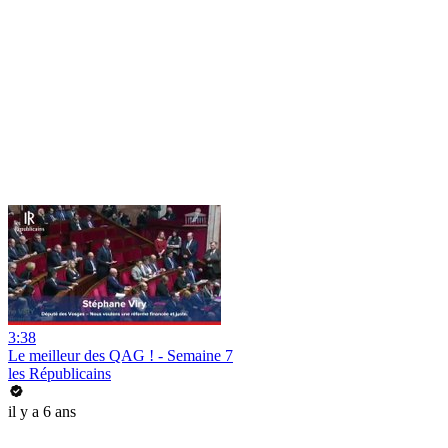
3:38
Le meilleur des QAG ! - Semaine 7
les Républicains
il y a 6 ans