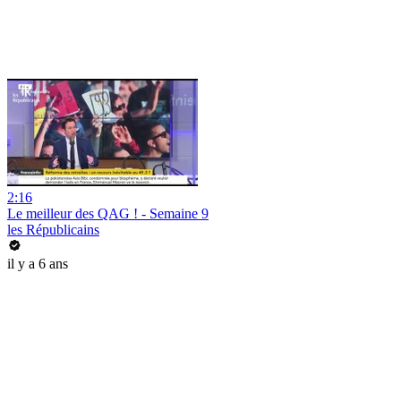
2:16
Le meilleur des QAG ! - Semaine 9
les Républicains
il y a 6 ans