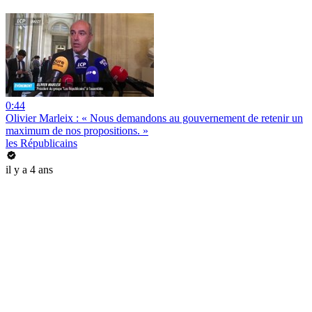
0:44
Olivier Marleix : « Nous demandons au gouvernement de retenir un
maximum de nos propositions. »
les Républicains
il y a 4 ans