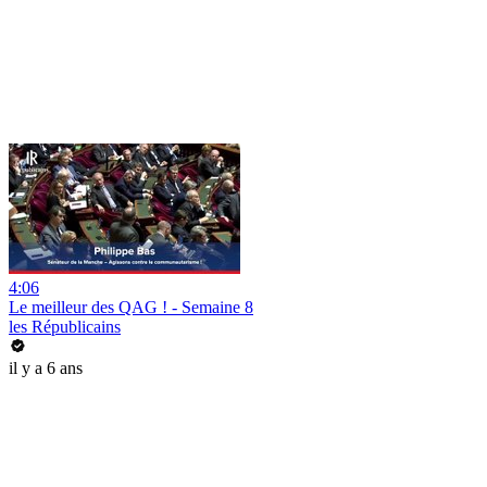
4:06
Le meilleur des QAG ! - Semaine 8
les Républicains
il y a 6 ans