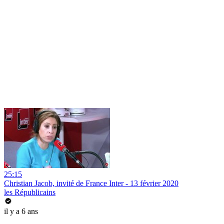
25:15
Christian Jacob, invité de France Inter - 13 février 2020
les Républicains
il y a 6 ans