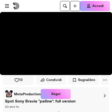
Vai al lettore
Passa al contenuto principale
Accedi
13
Condividi
Segnalibro
Segui
MotaProduction
Spot Sony Bravia "palline": full version
20 anni fa