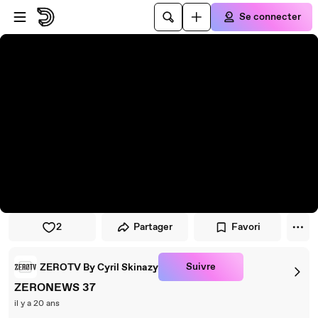
Passer au player
Passer au contenu principal
Se connecter
2
Partager
Favori
Suivre
ZEROTV By Cyril Skinazy
ZERONEWS 37
il y a 20 ans