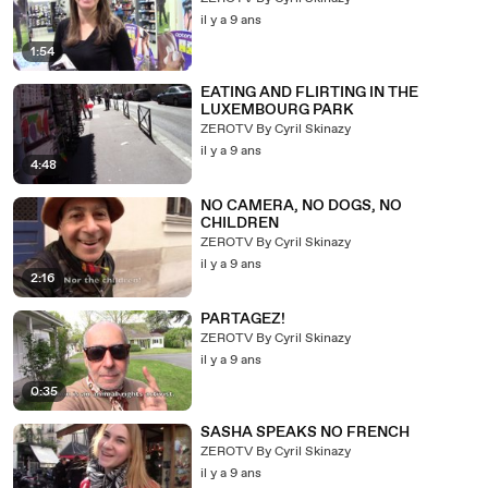
il y a 9 ans
1:54
EATING AND FLIRTING IN THE
LUXEMBOURG PARK
ZEROTV By Cyril Skinazy
il y a 9 ans
4:48
NO CAMERA, NO DOGS, NO
CHILDREN
ZEROTV By Cyril Skinazy
il y a 9 ans
2:16
PARTAGEZ!
ZEROTV By Cyril Skinazy
il y a 9 ans
0:35
SASHA SPEAKS NO FRENCH
ZEROTV By Cyril Skinazy
il y a 9 ans