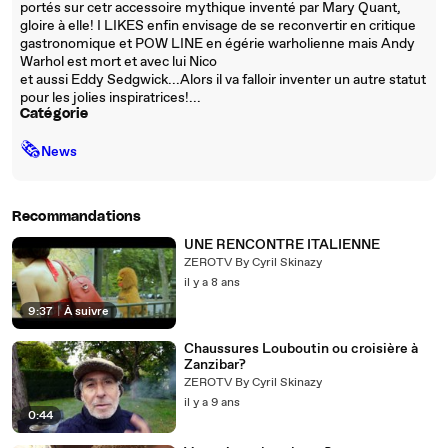
portés sur cetr accessoire mythique inventé par Mary Quant,
gloire à elle! I LIKES enfin envisage de se reconvertir en critique
gastronomique et POW LINE en égérie warholienne mais Andy
Warhol est mort et avec lui Nico
et aussi Eddy Sedgwick...Alors il va falloir inventer un autre statut
pour les jolies inspiratrices!...
Catégorie
🗞
News
Recommandations
UNE RENCONTRE ITALIENNE
ZEROTV By Cyril Skinazy
il y a 8 ans
9:37
|
À suivre
Chaussures Louboutin ou croisière à
Zanzibar?
ZEROTV By Cyril Skinazy
il y a 9 ans
0:44