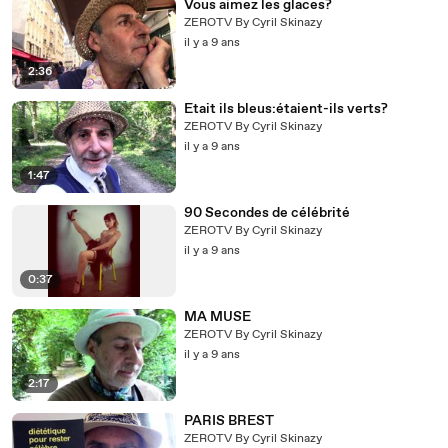
Vous aimez les glaces?
ZEROTV By Cyril Skinazy
il y a 9 ans
2:36
Etait ils bleus:étaient-ils verts?
ZEROTV By Cyril Skinazy
il y a 9 ans
1:47
90 Secondes de célébrité
ZEROTV By Cyril Skinazy
il y a 9 ans
0:37
MA MUSE
ZEROTV By Cyril Skinazy
il y a 9 ans
2:17
PARIS BREST
ZEROTV By Cyril Skinazy