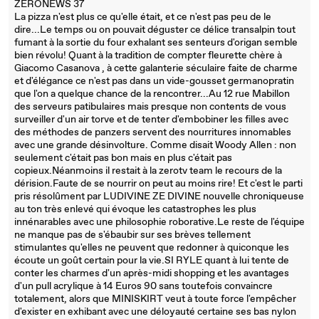
ZERONEWS 37
La pizza n'est plus ce qu'elle était, et ce n'est pas peu de le
dire...Le temps ou on pouvait déguster ce délice transalpin tout
fumant à la sortie du four exhalant ses senteurs d'origan semble
bien révolu! Quant à la tradition de compter fleurette chère à
Giacomo Casanova , à cette galanterie séculaire faite de charme
et d'élégance ce n'est pas dans un vide-gousset germanopratin
que l'on a quelque chance de la rencontrer...Au 12 rue Mabillon
des serveurs patibulaires mais presque non contents de vous
surveiller d'un air torve et de tenter d'embobiner les filles avec
des méthodes de panzers servent des nourritures innomables
avec une grande désinvolture. Comme disait Woody Allen : non
seulement c'était pas bon mais en plus c'était pas
copieux.Néanmoins il restait à la zerotv team le recours de la
dérision.Faute de se nourrir on peut au moins rire! Et c'est le parti
pris résolûment par LUDIVINE ZE DIVINE nouvelle chroniqueuse
au ton très enlevé qui évoque les catastrophes les plus
innénarables avec une philosophie roborative.Le reste de l'équipe
ne manque pas de s'ébaubir sur ses brèves tellement
stimulantes qu'elles ne peuvent que redonner à quiconque les
écoute un goût certain pour la vie.SI RYLE quant à lui tente de
conter les charmes d'un après-midi shopping et les avantages
d'un pull acrylique à 14 Euros 90 sans toutefois convaincre
totalement, alors que MINISKIRT veut à toute force l'empêcher
d'exister en exhibant avec une déloyauté certaine ses bas nylon