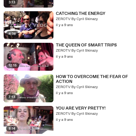
3:13
CATCHING THE ENERGY
ZEROTV By Cyril Skinazy
il y a 9 ans
4:38
THE QUEEN OF SMART TRIPS
ZEROTV By Cyril Skinazy
il y a 9 ans
12:15
HOW TO OVERCOME THE FEAR OF
ACTION
ZEROTV By Cyril Skinazy
il y a 9 ans
7:13
YOU ARE VERY PRETTY!
ZEROTV By Cyril Skinazy
il y a 9 ans
8:14