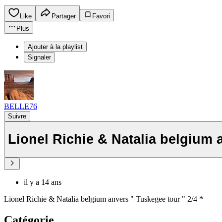
Like
Partager
Favori
Plus
Ajouter à la playlist
Signaler
BELLE76
Suivre
Lionel Richie & Natalia belgium a
il y a 14 ans
Lionel Richie & Natalia belgium anvers " Tuskegee tour " 2/4 *
Catégorie