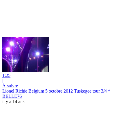
1:25
|
À suivre
Lionel Richie Belgium 5 octobre 2012 Tuskegee tour 3/4 *
BELLE76
il y a 14 ans