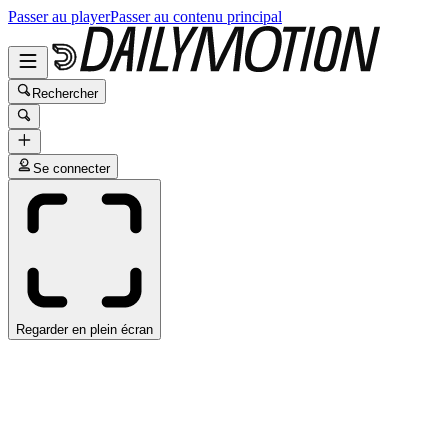
Passer au player
Passer au contenu principal
Rechercher
Se connecter
Regarder en plein écran