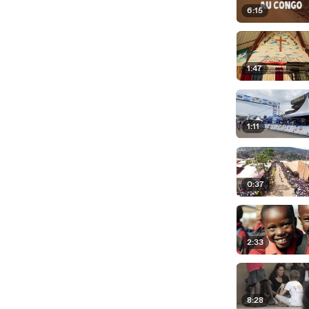
6:15
1:47
1:11
0:37
2:33
8:28