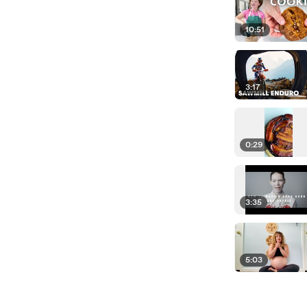
10:51
3:17
0:29
3:35
5:03