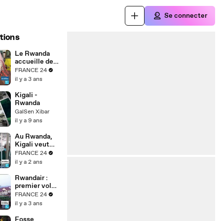
Se connecter
tions
Le Rwanda
accueille des
étudiants
FRANCE 24
soudanais
il y a 3 ans
fuyant les
conflits
Kigali -
Rwanda
GalSen Xibar
il y a 9 ans
Au Rwanda,
Kigali veut
devenir un
FRANCE 24
hub
il y a 2 ans
technologiqu
e
Rwandair :
premier vol
direct Kigali-
FRANCE 24
Paris,
il y a 3 ans
réchauffemen
t des relations
Fosse