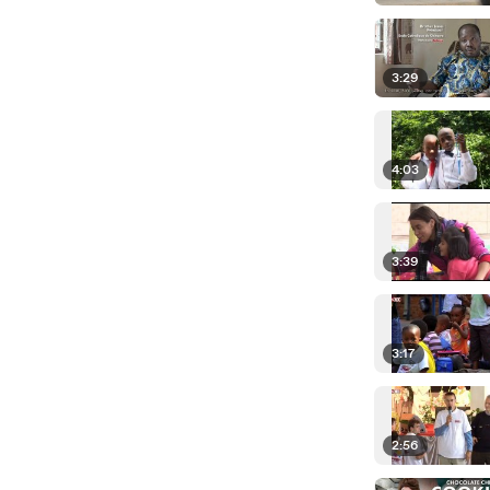
3:29
4:03
3:39
3:17
2:56