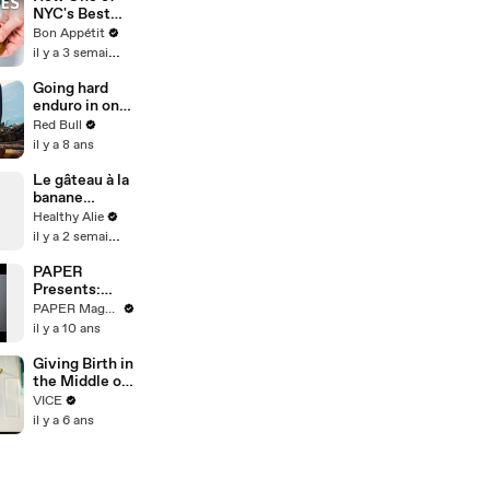
NYC's Best
Bakers Makes
Bon Appétit
Chocolate
il y a 3 semaines
Chip Cookies
Going hard
enduro in one
of Europe’s
Red Bull
largest
il y a 8 ans
sawmills.
Le gâteau à la
banane
antillais de ma
Healthy Alie
maman ☀️
il y a 2 semaines
PAPER
Presents:
How To Make
PAPER Magazine
A Good Black
il y a 10 ans
Coffee
Giving Birth in
the Middle of
a Pandemic
VICE
il y a 6 ans