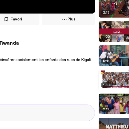
2:18
Favori
Plus
1:00
u Rwanda
insérer socialement les enfants des rues de Kigali.
5:41
1:30
2:11