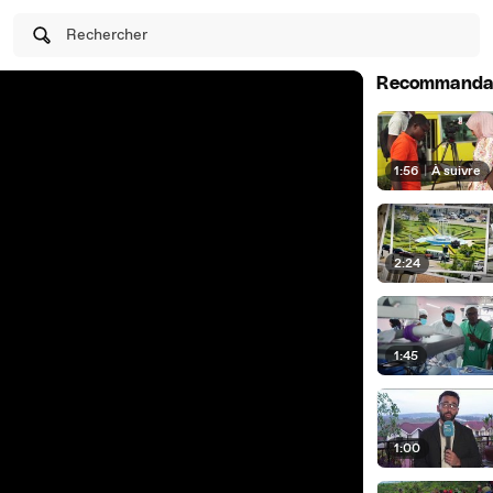
Rechercher
Recommanda
1:56
|
À suivre
2:24
1:45
1:00