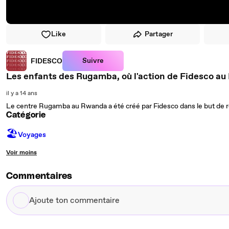
Like
Partager
Suivre
FIDESCO
Les enfants des Rugamba, où l'action de Fidesco a
il y a 14 ans
Le centre Rugamba au Rwanda a été créé par Fidesco dans le but de ré
Catégorie
🏖
Voyages
Voir moins
Commentaires
Ajoute
ton
commentaire