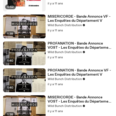
il y a 11 ans
0:52
MISERICORDE - Bande Annonce VF -
Les Enquêtes du Département V
Wild Bunch Distribution
il y a 11 ans
1:38
PROFANATION - Bande Annonce
VOST - Les Enquêtes du Département
V
Wild Bunch Distribution
il y a 11 ans
1:40
PROFANATION - Bande Annonce VF -
Les Enquêtes du Département V
Wild Bunch Distribution
il y a 11 ans
1:40
MISERICORDE - Bande Annonce
VOST - Les Enquêtes du Département
V
Wild Bunch Distribution
il y a 11 ans
1:38