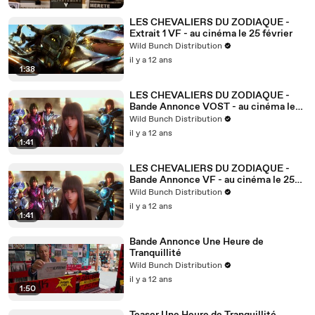
LES CHEVALIERS DU ZODIAQUE -
Extrait 1 VF - au cinéma le 25 février
Wild Bunch Distribution
il y a 12 ans
1:38
LES CHEVALIERS DU ZODIAQUE -
Bande Annonce VOST - au cinéma le
25 février
Wild Bunch Distribution
il y a 12 ans
1:41
LES CHEVALIERS DU ZODIAQUE -
Bande Annonce VF - au cinéma le 25
février
Wild Bunch Distribution
il y a 12 ans
1:41
Bande Annonce Une Heure de
Tranquillité
Wild Bunch Distribution
il y a 12 ans
1:50