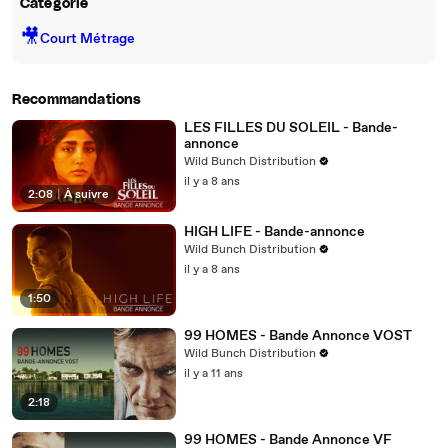
Catégorie
🎥
Court Métrage
Recommandations
LES FILLES DU SOLEIL - Bande-
annonce
Wild Bunch Distribution
il y a 8 ans
2:08
|
À suivre
HIGH LIFE - Bande-annonce
Wild Bunch Distribution
il y a 8 ans
1:50
99 HOMES - Bande Annonce VOST
Wild Bunch Distribution
il y a 11 ans
2:18
99 HOMES - Bande Annonce VF