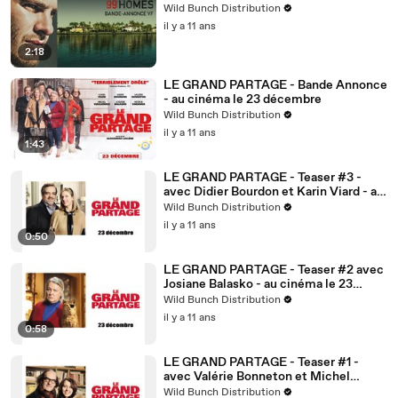
Wild Bunch Distribution
il y a 11 ans
2:18
LE GRAND PARTAGE - Bande Annonce
- au cinéma le 23 décembre
Wild Bunch Distribution
il y a 11 ans
1:43
LE GRAND PARTAGE - Teaser #3 -
avec Didier Bourdon et Karin Viard - au
cinéma le 23 décembre
Wild Bunch Distribution
il y a 11 ans
0:50
LE GRAND PARTAGE - Teaser #2 avec
Josiane Balasko - au cinéma le 23
décembre
Wild Bunch Distribution
il y a 11 ans
0:58
LE GRAND PARTAGE - Teaser #1 -
avec Valérie Bonneton et Michel
Vuillermoz - au cinéma le 23 décembre
Wild Bunch Distribution