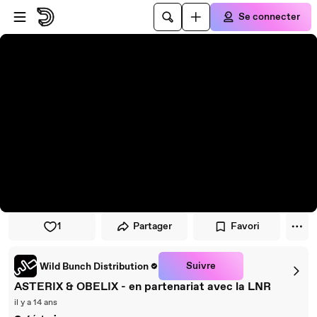
Passer au player
Passer au contenu principal
Se connecter
1
Partager
Favori
Suivre
Wild Bunch Distribution
ASTERIX & OBELIX - en partenariat avec la LNR
il y a 14 ans