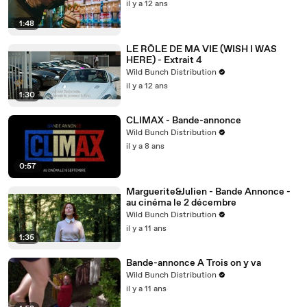
il y a 12 ans
1:48
LE RÔLE DE MA VIE (WISH I WAS
HERE) - Extrait 4
Wild Bunch Distribution
il y a 12 ans
1:30
CLIMAX - Bande-annonce
Wild Bunch Distribution
il y a 8 ans
0:57
Marguerite&Julien - Bande Annonce -
au cinéma le 2 décembre
Wild Bunch Distribution
il y a 11 ans
1:35
Bande-annonce A Trois on y va
Wild Bunch Distribution
il y a 11 ans