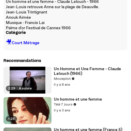
Un homme et une femme - Claude Lelouch - 1966
Jean-Louis retrouve Anne sur la plage de Deauville.
Jean-Louis Trintignant
Anouk Aimée
Musique : Francis Lai
Palme d'or Festival de Cannes 1966
Catégorie
🎥
Court Métrage
Recommandations
Un Homme et Une Femme - Claude
Lelouch (1966)
Moviepilot
il y a 6 ans
2:29
|
À suivre
Un homme et une femme
Télé 7 Jours
il y a 3 ans
1:25
Un homme et une femme (France 5)