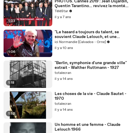
PHOTOS. Cannes 2019 : Jean Dujardin,
Quentin Tarantino… revivez la montée
des marches du 18 mai
TéléStar
il y a 7 ans
1:03
"Le hasard a toujours du talent, se
souvient Claude Lelouch, et une
carrière de cinéaste, c’est fait de haut
ici Normandie (Calvados - Orne)
et de bas."
il y a 10 ans
1:06
"Berlin, symphonie d'une grande ville"
extrait - Walther Ruttmann - 1927
totalecran
il y a 14 ans
1:18
Les choses de la vie - Claude Sautet -
1970
totalecran
il y a 14 ans
1:52
Un homme et une femme - Claude
Lelouch 1966