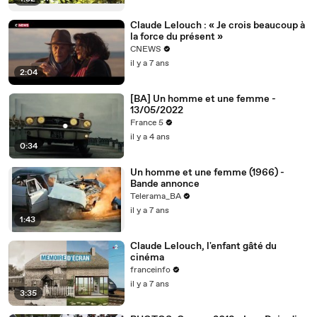
Claude Lelouch : « Je crois beaucoup à
la force du présent »
CNEWS
il y a 7 ans
2:04
[BA] Un homme et une femme -
13/05/2022
France 5
il y a 4 ans
0:34
Un homme et une femme (1966) -
Bande annonce
Telerama_BA
il y a 7 ans
1:43
Claude Lelouch, l'enfant gâté du
cinéma
franceinfo
il y a 7 ans
3:35