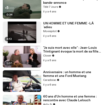
bande-annonce
Télé 7 Jours
il y a 4 ans
0:34
UN HOMME ET UNE FEMME -LÂ
´adieu
Moviepilot
il y a 6 ans
4:13
"Je suis mort avec elle" : Jean-Louis
Trintignant évoque la mort de sa fille
Marie
Closer
il y a 8 ans
1:07
Anniversaire : un homme et une
femme et une Ford Mustang
Caradisiac
il y a 6 ans
4:58
60 ans d'Un homme et une femme :
rencontre avec Claude Lelouch
Actu.fr