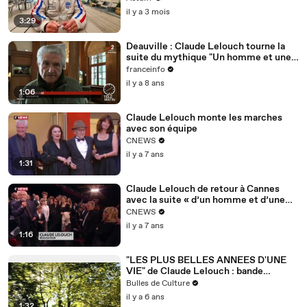
il y a 3 mois
3:29
Deauville : Claude Lelouch tourne la
suite du mythique "Un homme et une
femme"
franceinfo
il y a 8 ans
1:06
Claude Lelouch monte les marches
avec son équipe
CNEWS
il y a 7 ans
1:31
Claude Lelouch de retour à Cannes
avec la suite « d’un homme et d’une
femme »
CNEWS
il y a 7 ans
1:16
"LES PLUS BELLES ANNEES D'UNE
VIE" de Claude Lelouch : bande
annonce du film
Bulles de Culture
il y a 6 ans
1:32