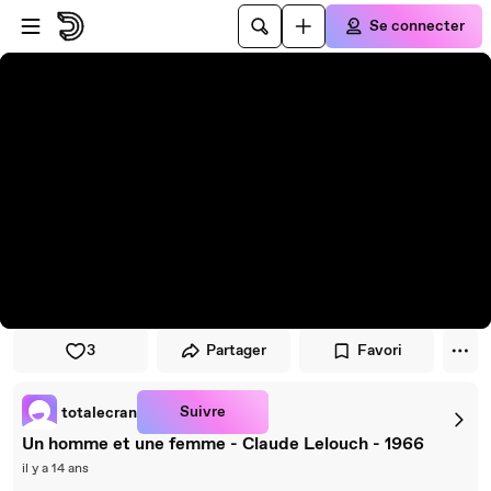
Passer au player
Passer au contenu principal
Se connecter
3
Partager
Favori
Suivre
totalecran
Un homme et une femme - Claude Lelouch - 1966
il y a 14 ans