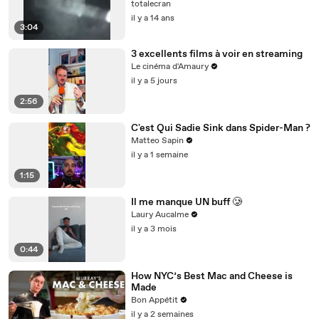
totalecran
il y a 14 ans
3:04
3 excellents films à voir en streaming
Le cinéma d'Amaury
il y a 5 jours
2:56
C'est Qui Sadie Sink dans Spider-Man ?
Matteo Sapin
il y a 1 semaine
1:15
Il me manque UN buff 🥲
Laury Aucalme
il y a 3 mois
0:44
How NYC’s Best Mac and Cheese is
Made
Bon Appétit
il y a 2 semaines