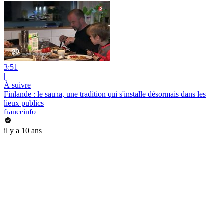
3:51
|
À suivre
Finlande : le sauna, une tradition qui s'installe désormais dans les
lieux publics
franceinfo
il y a 10 ans