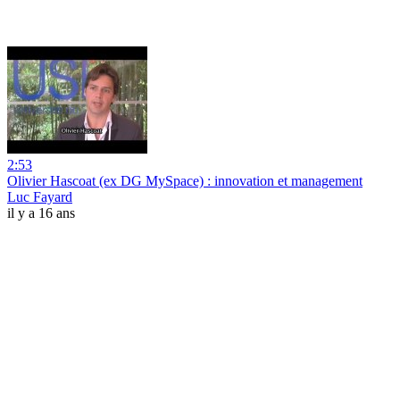
2:53
Olivier Hascoat (ex DG MySpace) : innovation et management
Luc Fayard
il y a 16 ans