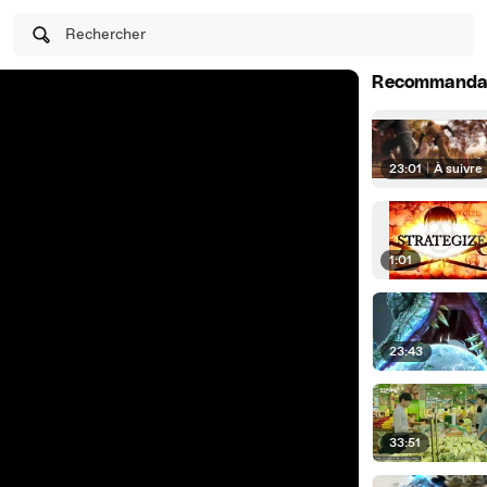
Rechercher
Recommanda
23:01
|
À suivre
1:01
23:43
33:51