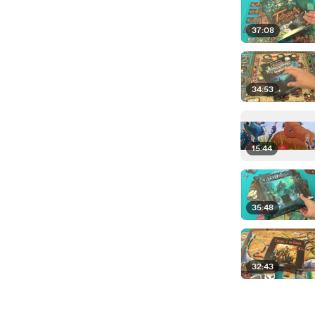
37:08
34:53
15:44
35:48
32:43