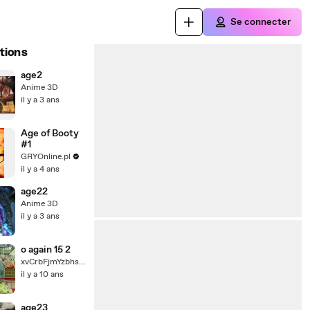
Se connecter
tions
age2
Anime 3D
il y a 3 ans
Age of Booty
#1
GRYOnline.pl
il y a 4 ans
age22
Anime 3D
il y a 3 ans
o again 15 2
xvCrbFjmYzbhsohy2
il y a 10 ans
age23