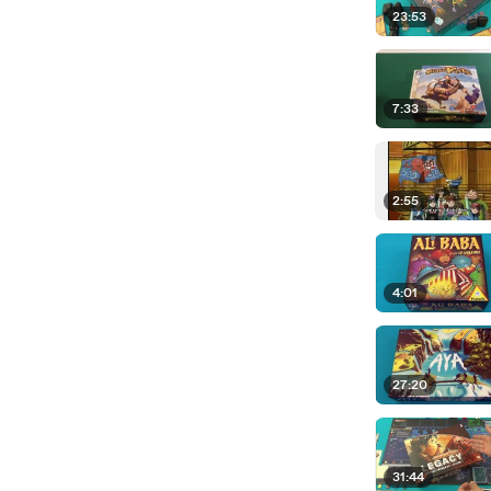
23:53
7:33
2:55
4:01
27:20
31:44