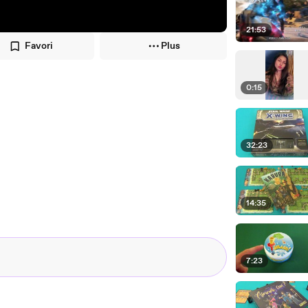
21:53
Favori
Plus
0:15
32:23
14:35
7:23