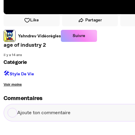
Like
Partager
Suivre
Yahndrev Vidéorègles
age of industry 2
il y a 14 ans
Catégorie
🛠️
Style De Vie
Voir moins
Commentaires
Ajoute
ton
commentaire