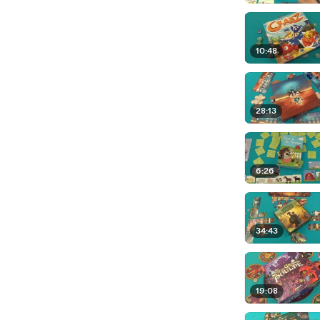
10:48
28:13
6:26
34:43
19:08