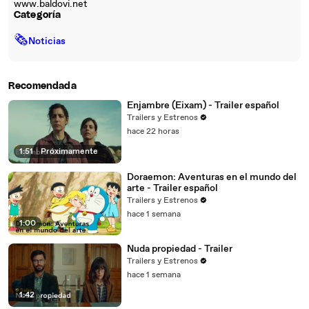
www.baldovi.net
Categoría
🗞
Noticias
Recomendada
Enjambre (Eixam) - Trailer español
Trailers y Estrenos
hace 22 horas
1:51
|
Próximamente
Doraemon: Aventuras en el mundo del
arte - Trailer español
Trailers y Estrenos
hace 1 semana
1:00
Nuda propiedad - Trailer
Trailers y Estrenos
hace 1 semana
1:42