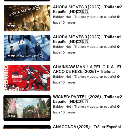
AHORA ME VES 3 (2025) – Tráiler #2
Español [HD]🎞️🇪🇸
Baldovi.Net - Tráilers y spots en español
hace 10 meses
2:20
AHORA ME VES 3 (2025) – Tráiler #1
Español [HD]🎞️🇪🇸
Baldovi.Net - Tráilers y spots en español
hace 10 meses
2:20
CHAINSAW MAN. LA PELÍCULA - EL
ARCO DE REZE (2025) – Tráiler
Español [HD]🎞️🇪🇸
Baldovi.Net - Tráilers y spots en español
hace 10 meses
1:34
WICKED: PARTE II (2025) - Tráiler #2
Español [HD]🎞️🇪🇸
Baldovi.Net - Tráilers y spots en español
hace 10 meses
3:04
ANACONDA (2025) – Tráiler Español