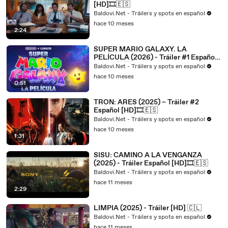
[HD]🎞️🇪🇸
Baldovi.Net - Tráilers y spots en español
hace 10 meses
2:24
SUPER MARIO GALAXY. LA
PELÍCULA (2026) - Tráiler #1 Español
[HD]🎞️🇪🇸
Baldovi.Net - Tráilers y spots en español
hace 10 meses
0:51
TRON: ARES (2025) – Tráiler #2
Español [HD]🎞️🇪🇸
Baldovi.Net - Tráilers y spots en español
hace 10 meses
1:31
SISU: CAMINO A LA VENGANZA
(2025) - Tráiler Español [HD]🎞️🇪🇸
Baldovi.Net - Tráilers y spots en español
hace 11 meses
2:29
LIMPIA (2025) - Tráiler [HD] 🇨🇱
Baldovi.Net - Tráilers y spots en español
hace 11 meses