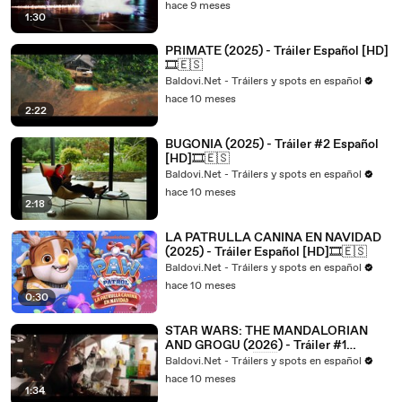
hace 9 meses
1:30
PRIMATE (2025) - Tráiler Español [HD]
🎞️🇪🇸
Baldovi.Net - Tráilers y spots en español
hace 10 meses
2:22
BUGONIA (2025) - Tráiler #2 Español
[HD]🎞️🇪🇸
Baldovi.Net - Tráilers y spots en español
hace 10 meses
2:18
LA PATRULLA CANINA EN NAVIDAD
(2025) - Tráiler Español [HD]🎞️🇪🇸
Baldovi.Net - Tráilers y spots en español
hace 10 meses
0:30
STAR WARS: THE MANDALORIAN
AND GROGU (2026) - Tráiler #1
Español [HD]🎞️🇪🇸
Baldovi.Net - Tráilers y spots en español
hace 10 meses
1:34