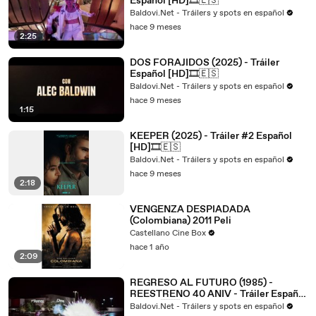
Español [HD]🎞️🇪🇸
Baldovi.Net - Tráilers y spots en español
hace 9 meses
2:25
DOS FORAJIDOS (2025) - Tráiler
Español [HD]🎞️🇪🇸
Baldovi.Net - Tráilers y spots en español
hace 9 meses
1:15
KEEPER (2025) - Tráiler #2 Español
[HD]🎞️🇪🇸
Baldovi.Net - Tráilers y spots en español
hace 9 meses
2:18
VENGENZA DESPIADADA
(Colombiana) 2011 Peli
Castellano Cine Box
hace 1 año
2:09
REGRESO AL FUTURO (1985) -
REESTRENO 40 ANIV - Tráiler Español
[HD]🎞️🇪🇸
Baldovi.Net - Tráilers y spots en español