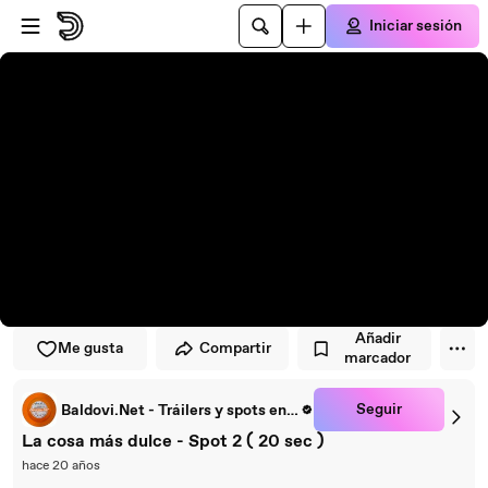
Saltar al reproductor
Saltar al contenido principal
Iniciar sesión
Añadir
Me gusta
Compartir
marcador
Seguir
Baldovi.Net - Tráilers y spots en español
La cosa más dulce - Spot 2 ( 20 sec )
hace 20 años