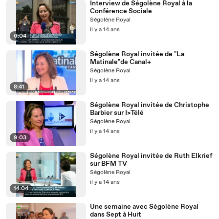
Interview de Ségolène Royal à la
Conférence Sociale
Ségolène Royal
il y a 14 ans
6:04
Ségolène Royal invitée de "La
Matinale"de Canal+
Ségolène Royal
il y a 14 ans
8:41
Ségolène Royal invitée de Christophe
Barbier sur I>Télé
Ségolène Royal
il y a 14 ans
9:03
Ségolène Royal invitée de Ruth Elkrief
sur BFM TV
Ségolène Royal
il y a 14 ans
14:04
Une semaine avec Ségolène Royal
dans Sept à Huit