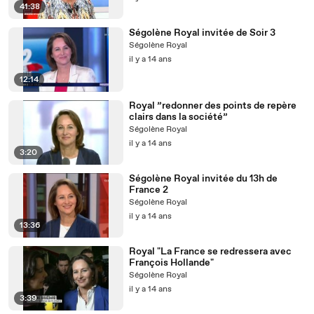
41:38
Ségolène Royal invitée de Soir 3
Ségolène Royal
il y a 14 ans
12:14
Royal ”redonner des points de repère
clairs dans la société”
Ségolène Royal
il y a 14 ans
3:20
Ségolène Royal invitée du 13h de
France 2
Ségolène Royal
il y a 14 ans
13:36
Royal "La France se redressera avec
François Hollande"
Ségolène Royal
il y a 14 ans
3:39