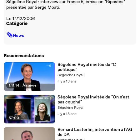
Ségolène Royal : interview sur France 5, émission "Ripostes"
présentée par Serge Moati.
Le 17/12/2006
Catégorie
🗞
News
Recommandations
Ségolène Royal invitée de "C
politique"
Ségolène Royal
il y a 13 ans
1:11:14
|
À suivre
Ségolène Royal invitée de "On n'est
pas couché"
Ségolène Royal
il y a 13 ans
57:00
Bernard Lesterlin, intervention à l'AG
de DA