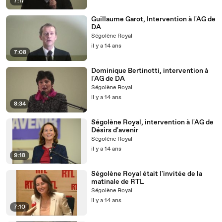
7:17
Guillaume Garot, Intervention à l'AG de
DA
Ségolène Royal
il y a 14 ans
7:08
Dominique Bertinotti, intervention à
l'AG de DA
Ségolène Royal
il y a 14 ans
8:34
Ségolène Royal, intervention à l'AG de
Désirs d'avenir
Ségolène Royal
il y a 14 ans
9:18
Ségolène Royal était l'invitée de la
matinale de RTL
Ségolène Royal
il y a 14 ans
7:10