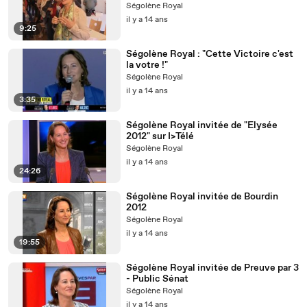
Ségolène Royal
il y a 14 ans
9:25
Ségolène Royal : "Cette Victoire c'est
la votre !"
Ségolène Royal
il y a 14 ans
3:35
Ségolène Royal invitée de "Elysée
2012" sur I>Télé
Ségolène Royal
il y a 14 ans
24:26
Ségolène Royal invitée de Bourdin
2012
Ségolène Royal
il y a 14 ans
19:55
Ségolène Royal invitée de Preuve par 3
- Public Sénat
Ségolène Royal
il y a 14 ans