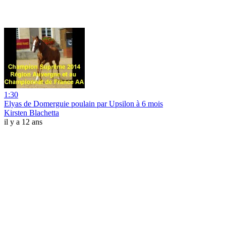
1:30
Elyas de Domerguie poulain par Upsilon à 6 mois
Kirsten Blachetta
il y a 12 ans