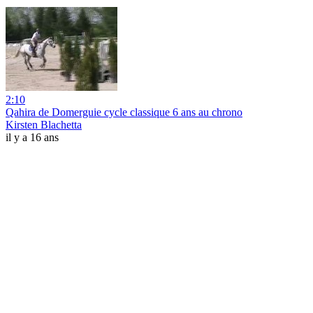
2:10
Qahira de Domerguie cycle classique 6 ans au chrono
Kirsten Blachetta
il y a 16 ans