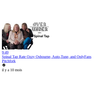
9:49
Spinal Tap Rate Ozzy Osbourne, Auto-Tune, and OnlyFans
Pitchfork
il y a 10 mois