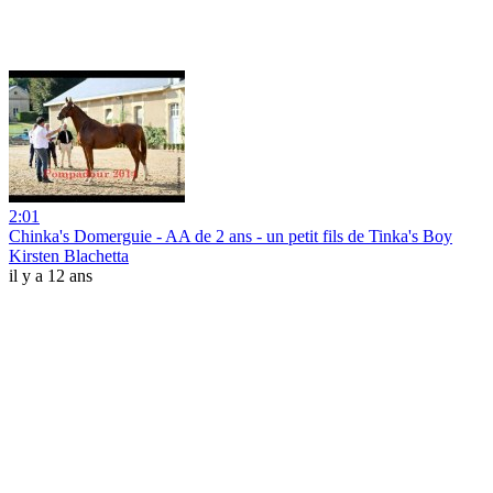
2:01
Chinka's Domerguie - AA de 2 ans - un petit fils de Tinka's Boy
Kirsten Blachetta
il y a 12 ans