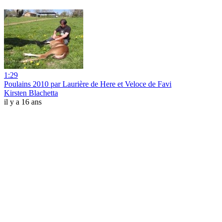
1:29
Poulains 2010 par Laurière de Here et Veloce de Favi
Kirsten Blachetta
il y a 16 ans