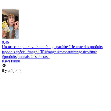
0:46
Un mascara pour avoir une frange parfaite ? Je teste des produits
japonais spécial frange! 💇‍♀️#frange #mascarafrange #coiffure
#produitsjaponais #testdecrash
Kiwi Pinku
il y a 5 jours