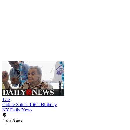
1:13
Goldie Sohn's 106th Birthday
NY Daily News
il y a 8 ans