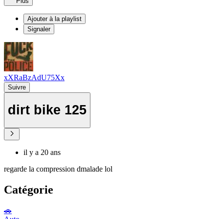
Plus
Ajouter à la playlist
Signaler
xXRaBzAdU75Xx
Suivre
dirt bike 125
il y a 20 ans
regarde la compression dmalade lol
Catégorie
🚗