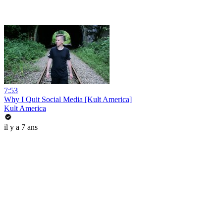
7:53
Why I Quit Social Media [Kult America]
Kult America
il y a 7 ans