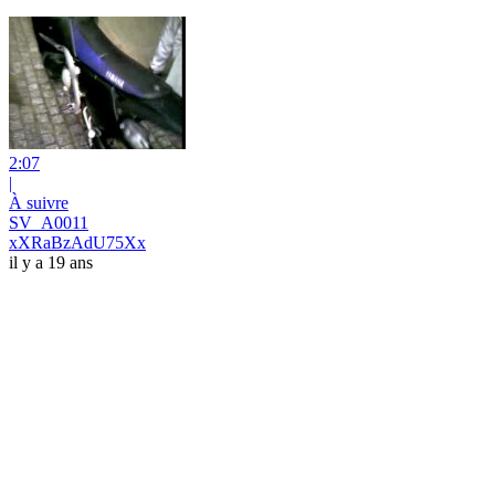
2:07
|
À suivre
SV_A0011
xXRaBzAdU75Xx
il y a 19 ans