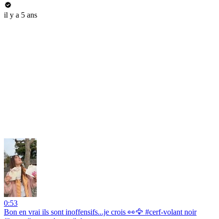
il y a 5 ans
0:53
Bon en vrai ils sont inoffensifs...je crois 👀🦅 #cerf-volant noir