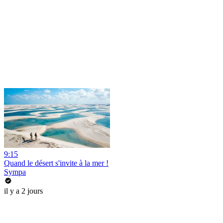
9:15
Quand le désert s'invite à la mer !
Sympa
il y a 2 jours