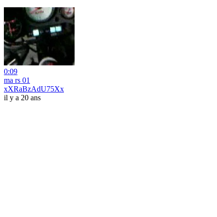
0:09
ma rs 01
xXRaBzAdU75Xx
il y a 20 ans