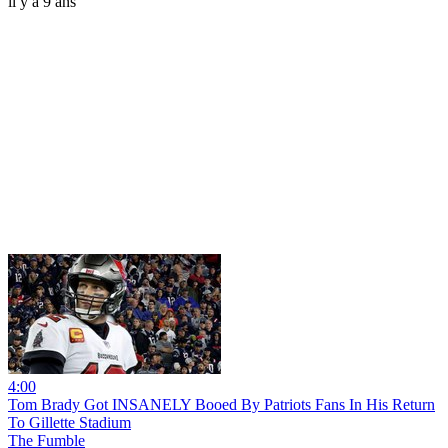
il y a 9 ans
4:00
Tom Brady Got INSANELY Booed By Patriots Fans In His Return
To Gillette Stadium
The Fumble