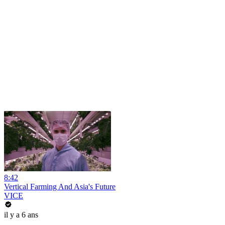
8:42
Vertical Farming And Asia's Future
VICE
il y a 6 ans