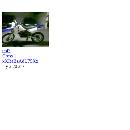
0:47
Cross 1
xXRaBzAdU75Xx
il y a 20 ans