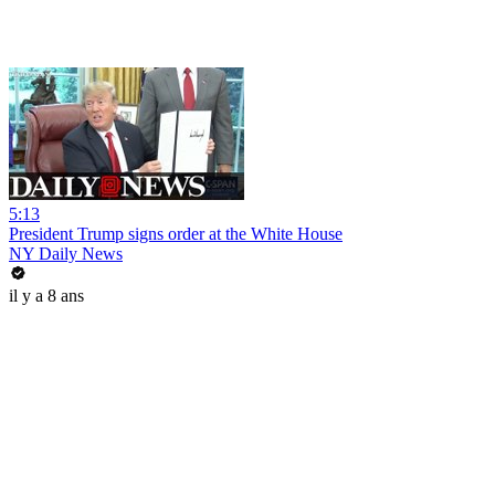
5:13
President Trump signs order at the White House
NY Daily News
il y a 8 ans