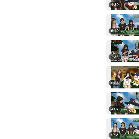
4:39
5:49
7:36
5:54
4:07
5:12