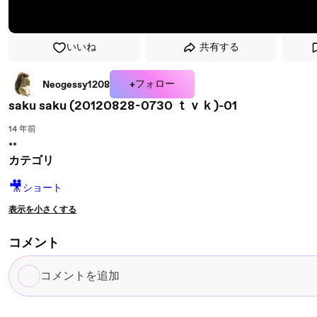
いいね
共有する
+フォロー
Neogessy1208
saku saku (20120828-0730 ｔｖｋ)-01
14 年前
**
カテゴリ
🎥
ショート
表示を小さくする
コメント
コ
メ
ン