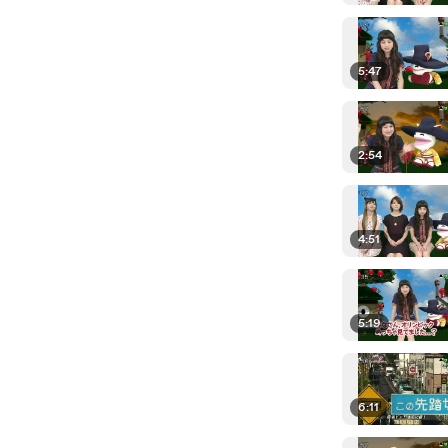
5:47
2:54
4:51
5:19
6:11