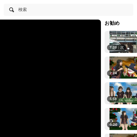
検索
お勧め
7:38
|
次
2:24
5:58
6:26