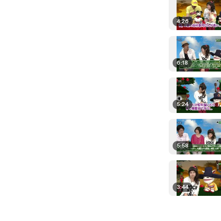
4:26
6:18
5:24
5:58
3:44