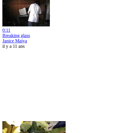
0:11
Breaking glass
Janice Maiya
il y a 11 ans