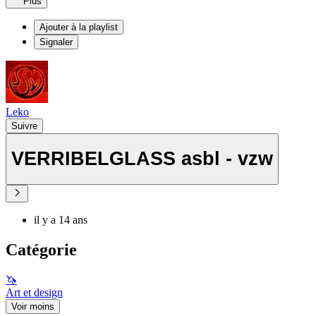
Plus
Ajouter à la playlist
Signaler
Leko
Suivre
VERRIBELGLASS asbl - vzw
il y a 14 ans
Catégorie
🦄
Art et design
Voir moins