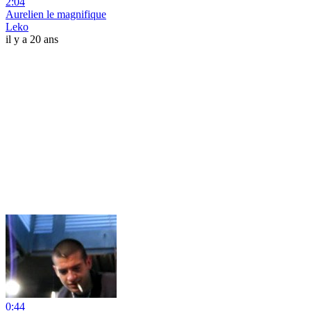
2:04
Aurelien le magnifique
Leko
il y a 20 ans
0:44