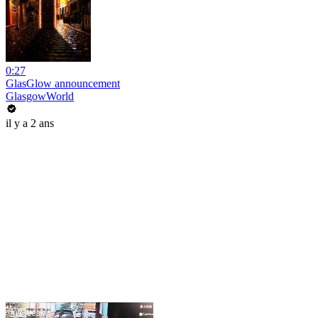
0:27
GlasGlow announcement
GlasgowWorld
il y a 2 ans