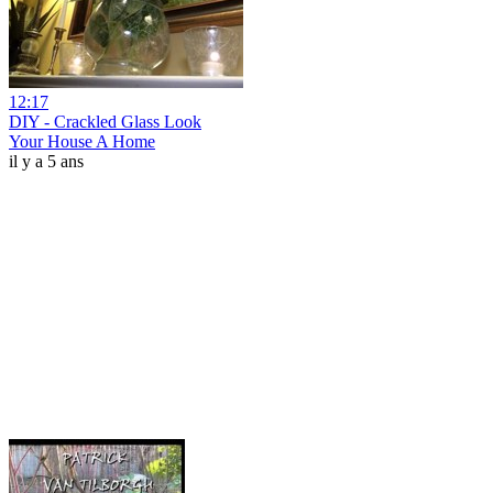
12:17
DIY - Crackled Glass Look
Your House A Home
il y a 5 ans