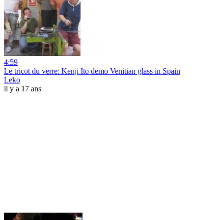
4:59
Le tricot du verre: Kenji Ito demo Venitian glass in Spain
Leko
il y a 17 ans