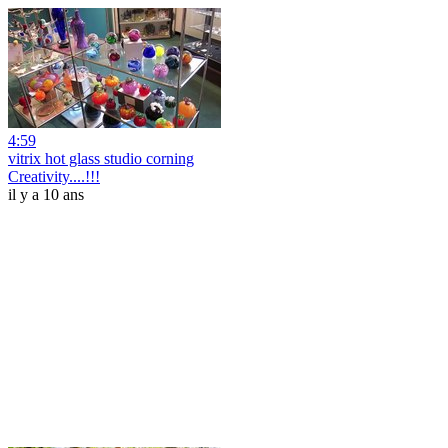
4:59
vitrix hot glass studio corning
Creativity....!!!
il y a 10 ans