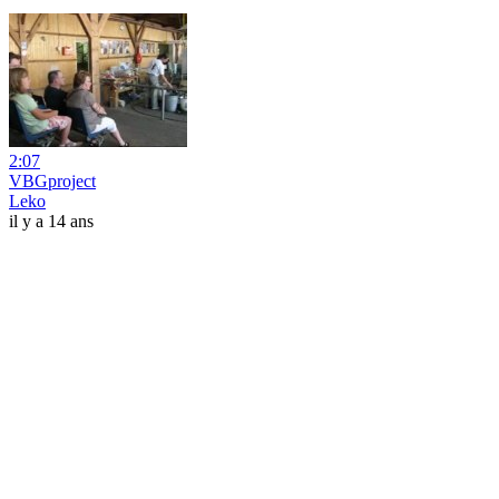
2:07
VBGproject
Leko
il y a 14 ans