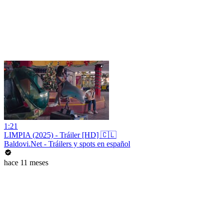
1:21
LIMPIA (2025) - Tráiler [HD] 🇨🇱
Baldovi.Net - Tráilers y spots en español
hace 11 meses