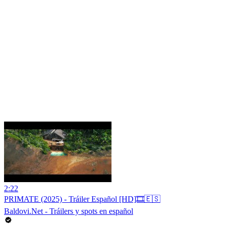
2:22
PRIMATE (2025) - Tráiler Español [HD]🎞️🇪🇸
Baldovi.Net - Tráilers y spots en español