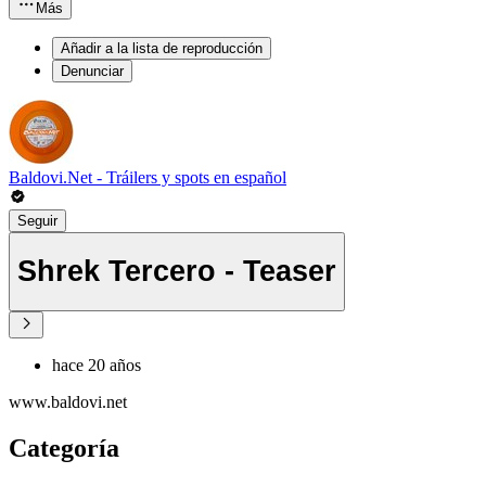
Más
Añadir a la lista de reproducción
Denunciar
Baldovi.Net - Tráilers y spots en español
Seguir
Shrek Tercero - Teaser
hace 20 años
www.baldovi.net
Categoría