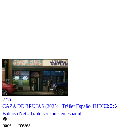
2:55
CAZA DE BRUJAS (2025) - Tráiler Español [HD]🎞️🇪🇸
Baldovi.Net - Tráilers y spots en español
hace 11 meses