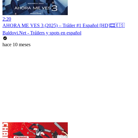
2:20
AHORA ME VES 3 (2025) – Tráiler #1 Español [HD]🎞️🇪🇸
Baldovi.Net - Tráilers y spots en español
hace 10 meses