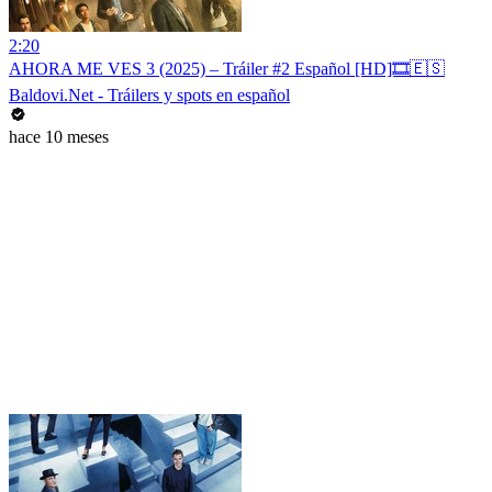
2:20
AHORA ME VES 3 (2025) – Tráiler #2 Español [HD]🎞️🇪🇸
Baldovi.Net - Tráilers y spots en español
hace 10 meses