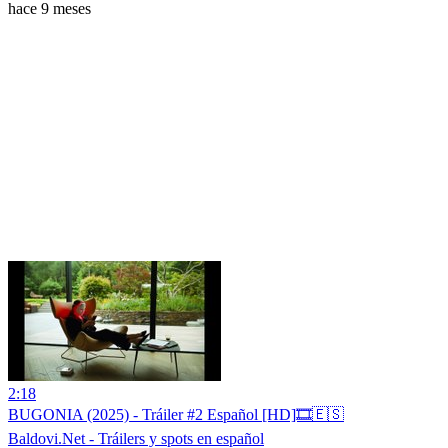
hace 9 meses
2:18
BUGONIA (2025) - Tráiler #2 Español [HD]🎞️🇪🇸
Baldovi.Net - Tráilers y spots en español