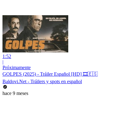
1:52
|
Próximamente
GOLPES (2025) - Tráiler Español [HD] 🎞️🇪🇸
Baldovi.Net - Tráilers y spots en español
hace 9 meses