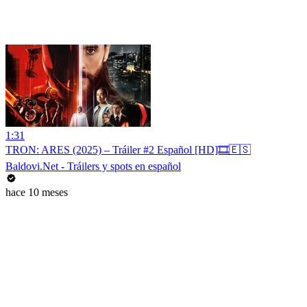
1:31
TRON: ARES (2025) – Tráiler #2 Español [HD]🎞️🇪🇸
Baldovi.Net - Tráilers y spots en español
hace 10 meses