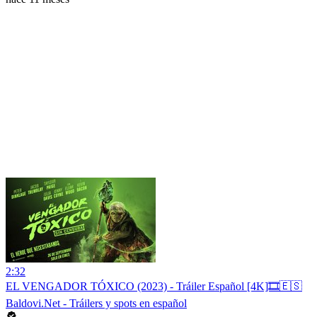
2:32
EL VENGADOR TÓXICO (2023) - Tráiler Español [4K]🎞️🇪🇸
Baldovi.Net - Tráilers y spots en español