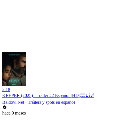
2:18
KEEPER (2025) - Tráiler #2 Español [HD]🎞️🇪🇸
Baldovi.Net - Tráilers y spots en español
hace 9 meses