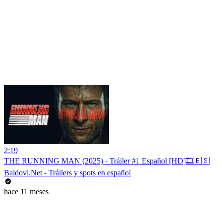
2:19
THE RUNNING MAN (2025) - Tráiler #1 Español [HD]🎞️🇪🇸
Baldovi.Net - Tráilers y spots en español
hace 11 meses