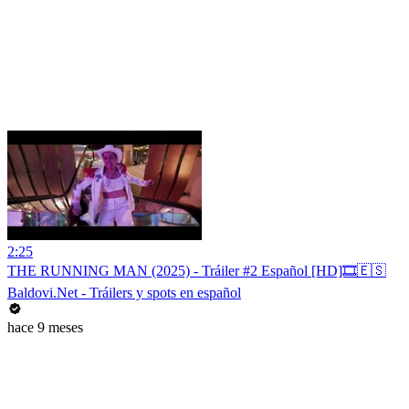
2:25
THE RUNNING MAN (2025) - Tráiler #2 Español [HD]🎞️🇪🇸
Baldovi.Net - Tráilers y spots en español
hace 9 meses