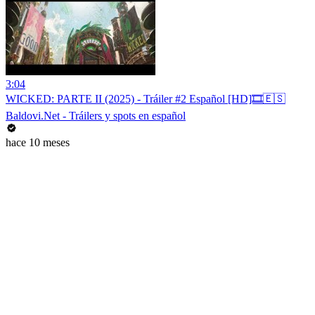
3:04
WICKED: PARTE II (2025) - Tráiler #2 Español [HD]🎞️🇪🇸
Baldovi.Net - Tráilers y spots en español
hace 10 meses