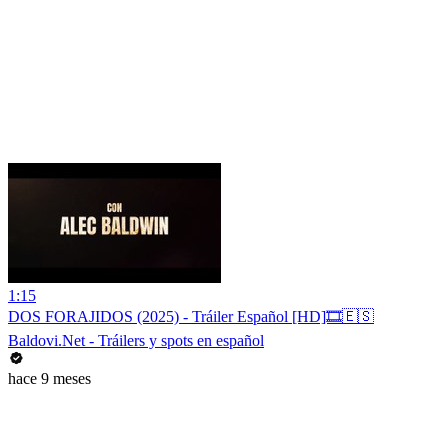
1:15
DOS FORAJIDOS (2025) - Tráiler Español [HD]🎞️🇪🇸
Baldovi.Net - Tráilers y spots en español
hace 9 meses