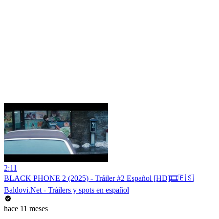
2:11
BLACK PHONE 2 (2025) - Tráiler #2 Español [HD]🎞️🇪🇸
Baldovi.Net - Tráilers y spots en español
hace 11 meses