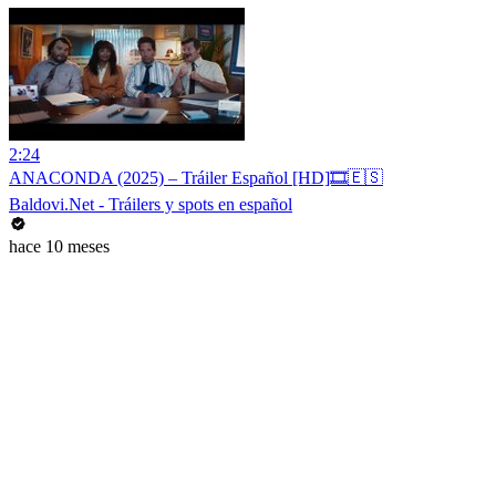
2:24
ANACONDA (2025) – Tráiler Español [HD]🎞️🇪🇸
Baldovi.Net - Tráilers y spots en español
hace 10 meses