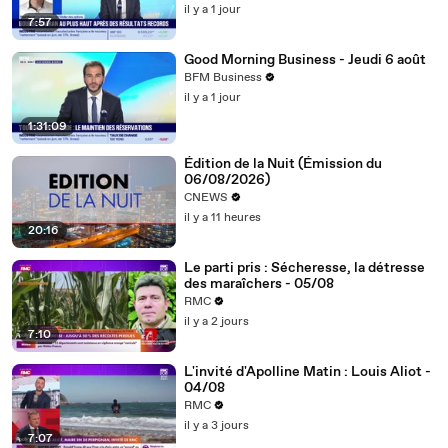
il y a 1 jour
7:57
Good Morning Business - Jeudi 6 août
BFM Business
il y a 1 jour
1:31:09
Édition de la Nuit (Émission du
06/08/2026)
CNEWS
il y a 11 heures
20:16
Le parti pris : Sécheresse, la détresse
des maraîchers - 05/08
RMC
il y a 2 jours
7:10
L'invité d'Apolline Matin : Louis Aliot -
04/08
RMC
il y a 3 jours
7:07