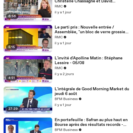
Christelle Chassagne et David
Lafforgue - 06/08
RMC
il y a 1 jour
6:56
Le parti pris : Nouvelle entrée /
Assemblée, "un bloc de verre grossier
d'un autre temps qui défigure les quais
RMC
de Seine" - 06/08
il y a 1 jour
5:15
L'invité d'Apolline Matin : Stéphane
Lessire - 05/08
RMC
il y a 2 jours
4:51
L'intégrale de Good Morning Market du
jeudi 6 août
BFM Business
il y a 1 jour
27:29
En portefeuille : Safran au plus haut en
Bourse après des résultats records -
06/08
BFM Business