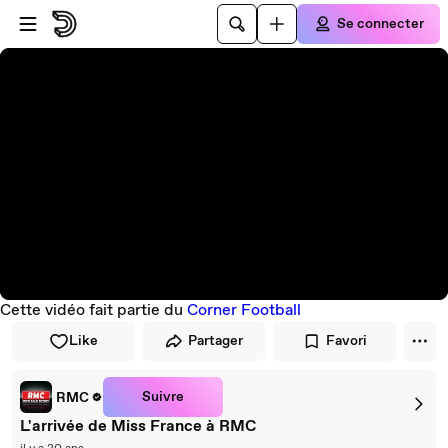
Passer au player
Passer au contenu principal
Se connecter
Cette vidéo fait partie du
Corner Football
Like
Partager
Favori
Suivre
RMC
L'arrivée de Miss France à RMC