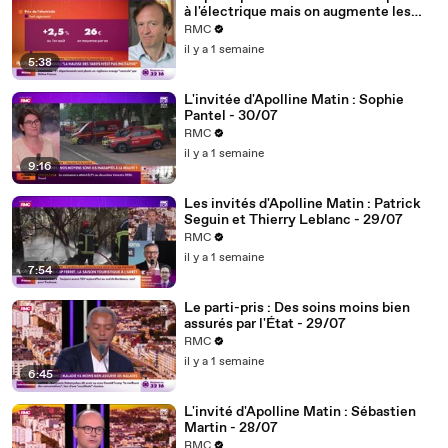
à l'électrique mais on augmente les
tarifs... ce gouvernement est
RMC
incohérent" - 31/07
il y a 1 semaine
5:38
L'invitée d'Apolline Matin : Sophie
Pantel - 30/07
RMC
il y a 1 semaine
9:16
Les invités d'Apolline Matin : Patrick
Seguin et Thierry Leblanc - 29/07
RMC
il y a 1 semaine
7:54
Le parti-pris : Des soins moins bien
assurés par l'État - 29/07
RMC
il y a 1 semaine
6:45
L'invité d'Apolline Matin : Sébastien
Martin - 28/07
RMC