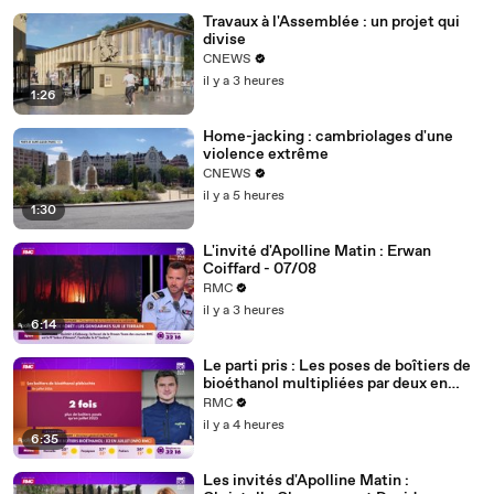
Travaux à l'Assemblée : un projet qui
divise
CNEWS
il y a 3 heures
1:26
Home-jacking : cambriolages d'une
violence extrême
CNEWS
il y a 5 heures
1:30
L'invité d'Apolline Matin : Erwan
Coiffard - 07/08
RMC
il y a 3 heures
6:14
Le parti pris : Les poses de boîtiers de
bioéthanol multipliées par deux en
juillet (info RMC) - 07/08
RMC
il y a 4 heures
6:35
Les invités d'Apolline Matin :