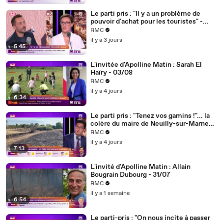
Le parti pris : "Il y a un problème de
pouvoir d'achat pour les touristes" -
04/08
RMC
il y a 3 jours
5:45
L'invitée d'Apolline Matin : Sarah El
Haïry - 03/08
RMC
il y a 4 jours
6:34
Le parti pris : "Tenez vos gamins !"... la
colère du maire de Neuilly-sur-Marne
après l'incendie d'un parc provoqué par
RMC
des mortiers - 03/08
il y a 4 jours
7:13
L'invité d'Apolline Matin : Allain
Bougrain Dubourg - 31/07
RMC
il y a 1 semaine
6:54
Le parti-pris : "On nous incite à passer