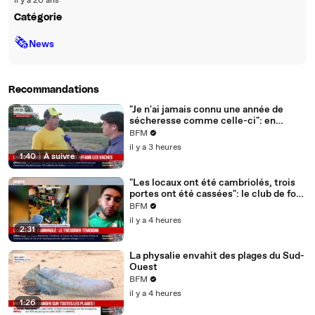
il y a 20 ans
Catégorie
🗞
News
Recommandations
"Je n'ai jamais connu une année de
sécheresse comme celle-ci": en
Charente-Maritime, à cause de la
BFM
sécheresse, l'herbe de cette prairie
il y a 3 heures
n'est plus comestible pour les vaches
1:40
|
À suivre
depuis le 1er juin
"Les locaux ont été cambriolés, trois
portes ont été cassées": le club de foot
de Champfleur victime d'un
BFM
cambriolage
il y a 4 heures
2:31
La physalie envahit des plages du Sud-
Ouest
BFM
il y a 4 heures
1:26