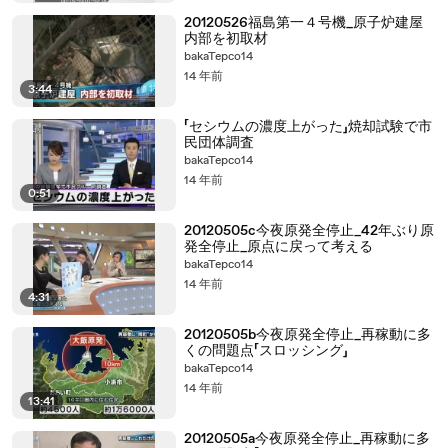
20120526福島第一４号機_原子炉建屋
内部を初取材
bakaTepco14
14 年前
3:44
「セシウムの濃度上がった」焼却試験で市
民団体調査
bakaTepco14
14 年前
0:51
20120505c今夜原発全停止_42年ぶり原
発全停止_原点に戻って考える
bakaTepco14
14 年前
4:31
20120505b今夜原発全停止_再稼動に多
くの問題点「スロッシング」
bakaTepco14
14 年前
13:41
20120505a今夜原発全停止_再稼動に多