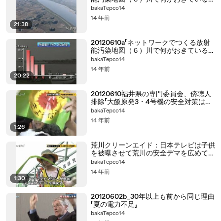
か」
bakaTepco14
14 年前
21:38
20120610a「ネットワークでつくる放射
能汚染地図（６）川で何がおきているの
か」
bakaTepco14
14 年前
20:22
20120610福井県の専門委員会、傍聴人
排除「大飯原発3・4号機の安全対策は確
保」を協議
bakaTepco14
14 年前
1:26
荒川クリーンエイド：日本テレビは子供
を被曝させて荒川の安全デマを広めてい
る
bakaTepco14
14 年前
1:30
20120602b_30年以上も前から同じ理由
「夏の電力不足」
bakaTepco14