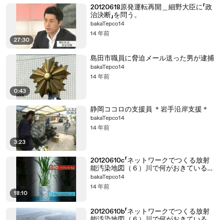
20120618原発運転再開＿細野大臣に「政
治決断」を問う。
bakaTepco14
14 年前
27:30
島田市職員に脅迫メール送った男が逮捕
bakaTepco14
14 年前
0:43
静岡ココロの支援員 ＊岩手沿岸支援＊
bakaTepco14
14 年前
3:23
20120610c「ネットワークでつくる放射
能汚染地図（６）川で何がおきているの
か」
bakaTepco14
14 年前
18:10
20120610b「ネットワークでつくる放射
能汚染地図（６）川で何がおきているの