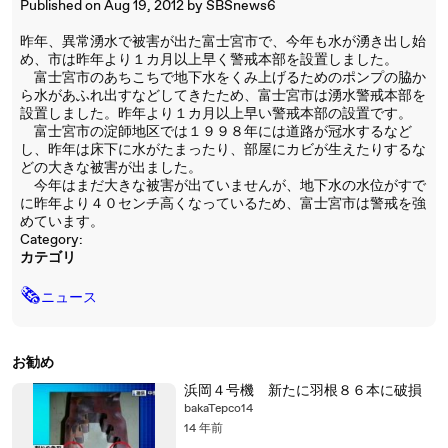
Published on Aug 19, 2012 by SBSnews6
昨年、異常湧水で被害が出た富士宮市で、今年も水が湧き出し始
め、市は昨年より１カ月以上早く警戒本部を設置しました。
富士宮市のあちこちで地下水をくみ上げるためのポンプの脇か
ら水があふれ出すなどしてきたため、富士宮市は湧水警戒本部を
設置しました。昨年より１カ月以上早い警戒本部の設置です。
富士宮市の淀師地区では１９９８年には道路が冠水するなど
し、昨年は床下に水がたまったり、部屋にカビが生えたりするな
どの大きな被害が出ました。
今年はまだ大きな被害が出ていませんが、地下水の水位がすで
に昨年より４０センチ高くなっているため、富士宮市は警戒を強
めています。
Category:
カテゴリ
🗞
ニュース
お勧め
浜岡４号機 新たに羽根８６本に破損
bakaTepco14
14 年前