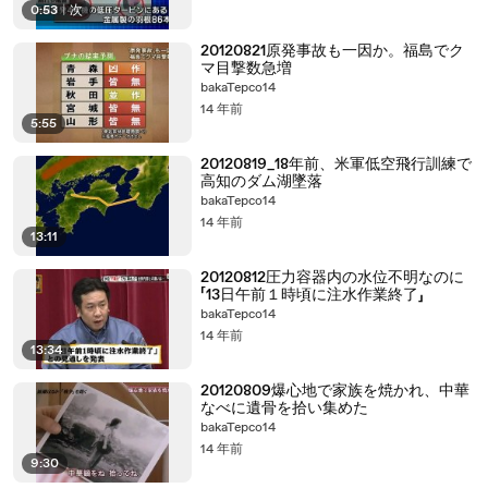
0:53
|
次
20120821原発事故も一因か。福島でク
マ目撃数急増
bakaTepco14
14 年前
5:55
20120819_18年前、米軍低空飛行訓練で
高知のダム湖墜落
bakaTepco14
14 年前
13:11
20120812圧力容器内の水位不明なのに
「13日午前１時頃に注水作業終了」
bakaTepco14
14 年前
13:34
20120809爆心地で家族を焼かれ、中華
なべに遺骨を拾い集めた
bakaTepco14
14 年前
9:30