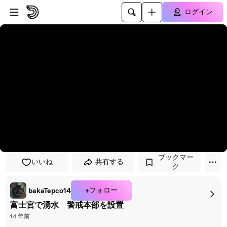
プレイヤーにスキップ
メインコンテンツにスキップ
ログイン
ブックマー
いいね
共有する
ク
+フォロー
bakaTepco14
富士宮で湧水 警戒本部を設置
14 年前