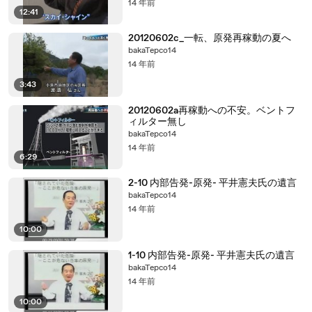
14 年前
12:41
20120602c_一転、原発再稼動の夏へ
bakaTepco14
14 年前
3:43
20120602a再稼動への不安。ベントフ
ィルター無し
bakaTepco14
14 年前
6:29
2-10 内部告発-原発- 平井憲夫氏の遺言
bakaTepco14
14 年前
10:00
1-10 内部告発-原発- 平井憲夫氏の遺言
bakaTepco14
14 年前
10:00