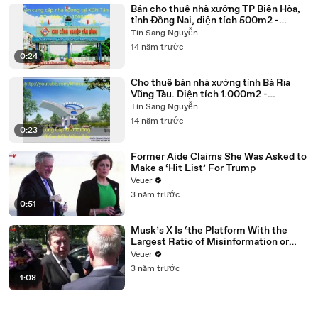
Bán cho thuê nhà xưởng TP Biên Hòa,
tỉnh Đồng Nai, diện tích 500m2 -
10.000m2
Tín Sang Nguyễn
14 năm trước
0:24
Cho thuê bán nhà xưởng tỉnh Bà Rịa
Vũng Tàu. Diện tích 1.000m2 -
30.000m2
Tín Sang Nguyễn
14 năm trước
0:23
Former Aide Claims She Was Asked to
Make a ‘Hit List’ For Trump
Veuer
3 năm trước
0:51
Musk’s X Is ‘the Platform With the
Largest Ratio of Misinformation or
Disinformation’ Amongst All Social
Veuer
Media Platforms
3 năm trước
1:08