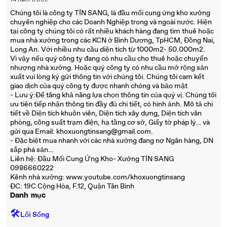
14 năm trước
Chúng tôi là công ty TÍN SANG, là đầu mối cung ứng kho xưởng
chuyên nghiệp cho các Doanh Nghiệp trong và ngoài nước. Hiện
tại công ty chúng tôi có rất nhiều khách hàng đang tìm thuê hoặc
mua nhà xưởng trong các KCN ở Bình Dương, TpHCM, Đồng Nai,
Long An. Với nhiều nhu cầu diện tích từ 1000m2- 50.000m2.
Vì vậy nếu quý công ty đang có nhu cầu cho thuê hoặc chuyển
nhượng nhà xưởng. Hoặc quý công ty có nhu cầu mở rộng sản
xuất vui lòng ký gửi thông tin với chúng tôi. Chúng tôi cam kết
giao dịch của quý công ty được nhanh chóng và bảo mật
- Lưu ý:Để tăng khả năng lựa chọn thông tin của quý vị. Chúng tôi
ưu tiên tiếp nhận thông tin đầy đủ chi tiết, có hình ảnh. Mô tả chi
tiết về Diện tích khuôn viên, Diện tích xây dựng, Diện tích văn
phòng, công suất trạm điện, hạ tầng cơ sở, Giấy tờ pháp lý… và
gửi qua Email: khoxuongtinsang@gmail.com.
- Đặc biệt mua nhanh với các nhà xưởng đang nợ Ngân hàng, DN
sắp phá sản…
Liên hệ: Đầu Mối Cung Ứng Kho- Xưởng TÍN SANG
0986660222
Kênh nhà xưởng: www.youtube.com/khoxuongtinsang
ĐC: 19C Cộng Hòa, F.12, Quận Tân Bình
Danh mục
🛠️
Lối Sống