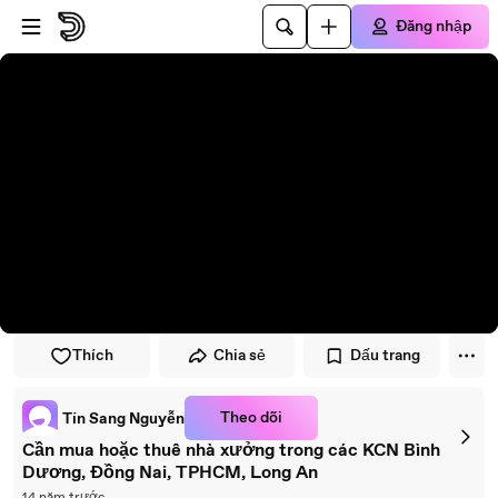
Đi đến trình phát
Đi đến nội dung chính
Đăng nhập
Thích
Chia sẻ
Dấu trang
Theo dõi
Tín Sang Nguyễn
Cần mua hoặc thuê nhà xưởng trong các KCN Bình
Dương, Đồng Nai, TPHCM, Long An