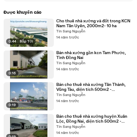
Được khuyến cáo
Cho thuê nhà xưởng và đất trong KCN
Nam Tân Uyên, 2000m2- 10 ha
Tín Sang Nguyễn
14 năm trước
0:44
|
Sắp Tới
Bán nhà xưởng gần kcn Tam Phước,
Tỉnh Đồng Nai
Tín Sang Nguyễn
14 năm trước
0:16
Bán cho thuê nhà xưởng Tân Thành,
Vũng Tàu, diện tích 500m2 -
50.000m2
Tín Sang Nguyễn
14 năm trước
0:19
Bán cho thuê nhà xưởng huyện Xuân
Lộc, Đồng Nai, diện tích 500m2 -
50.000m2
Tín Sang Nguyễn
14 năm trước