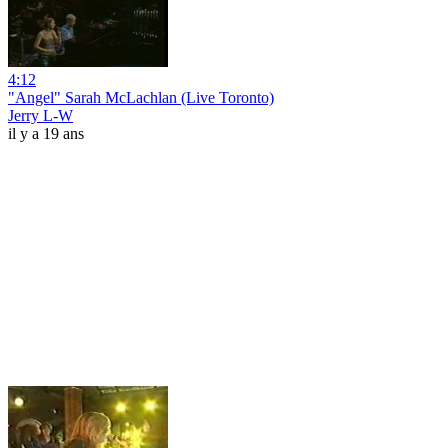
4:12
"Angel" Sarah McLachlan (Live Toronto)
Jerry L-W
il y a 19 ans