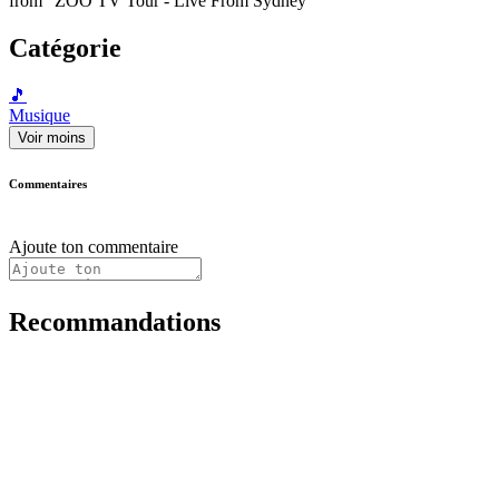
from "ZOO TV Tour - Live From Sydney"
Catégorie
🎵
Musique
Voir moins
Commentaires
Ajoute ton commentaire
Recommandations