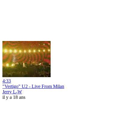
4:33
"Vertigo" U2 - Live From Milan
Jerry L-W
il y a 18 ans