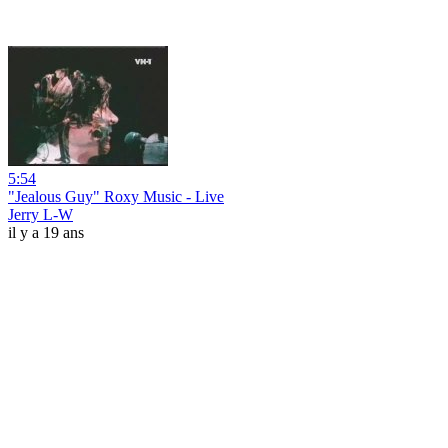
5:54
"Jealous Guy" Roxy Music - Live
Jerry L-W
il y a 19 ans