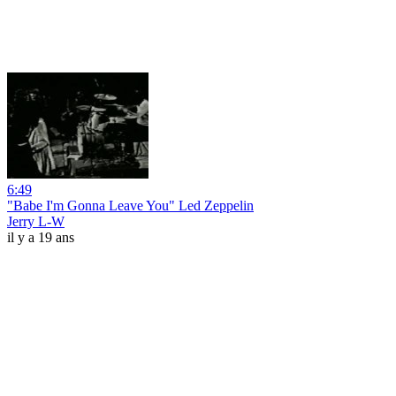
6:49
"Babe I'm Gonna Leave You" Led Zeppelin
Jerry L-W
il y a 19 ans