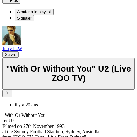
Plus
Ajouter à la playlist
Signaler
Jerry L-W
Suivre
"With Or Without You" U2 (Live
ZOO TV)
il y a 20 ans
"With Or Without You"
by U2
Filmed on 27th November 1993
at the Sydney Football Stadium, Sydney, Australia