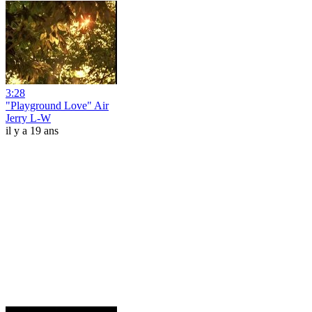
3:28
"Playground Love" Air
Jerry L-W
il y a 19 ans