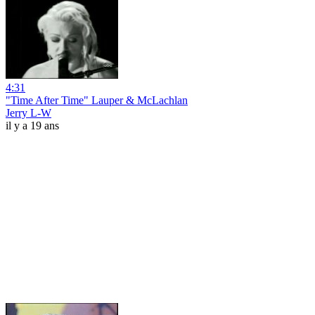
4:31
"Time After Time" Lauper & McLachlan
Jerry L-W
il y a 19 ans