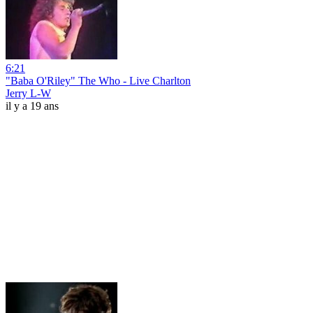
6:21
"Baba O'Riley" The Who - Live Charlton
Jerry L-W
il y a 19 ans