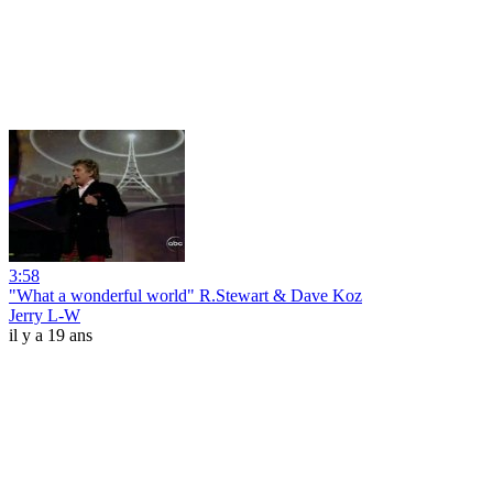
3:58
"What a wonderful world" R.Stewart & Dave Koz
Jerry L-W
il y a 19 ans