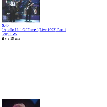
6:40
"Apollo Hall Of Fame "(Live 1993) Part 1
Jerry L-W
il y a 19 ans