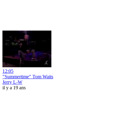
12:05
"Summertime" Tom Waits
Jerry L-W
il y a 19 ans