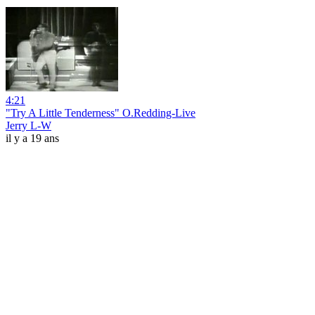
4:21
"Try A Little Tenderness" O.Redding-Live
Jerry L-W
il y a 19 ans