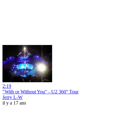
2:19
"With or Without You" - U2 360° Tour
Jerry L-W
il y a 17 ans