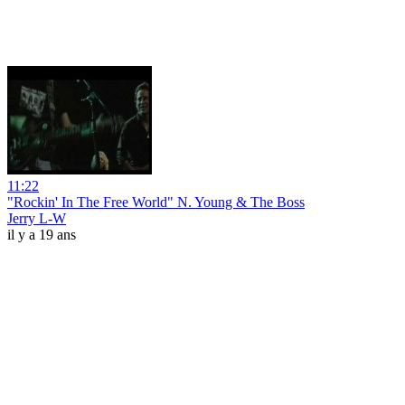
11:22
"Rockin' In The Free World" N. Young & The Boss
Jerry L-W
il y a 19 ans