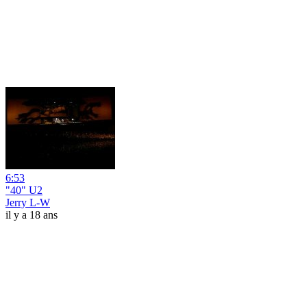
6:53
"40" U2
Jerry L-W
il y a 18 ans