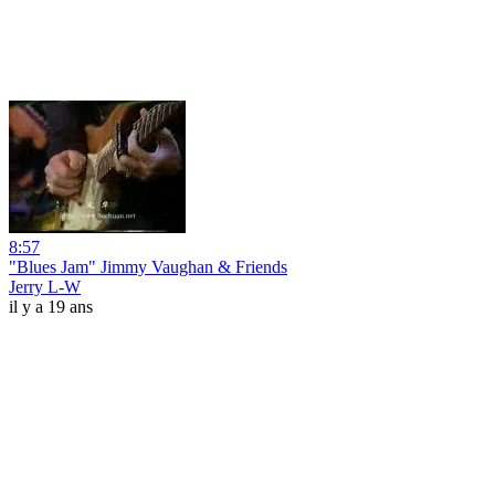
8:57
"Blues Jam" Jimmy Vaughan & Friends
Jerry L-W
il y a 19 ans