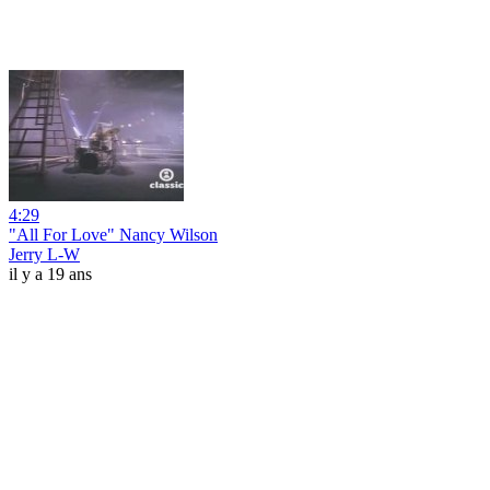
4:29
"All For Love" Nancy Wilson
Jerry L-W
il y a 19 ans