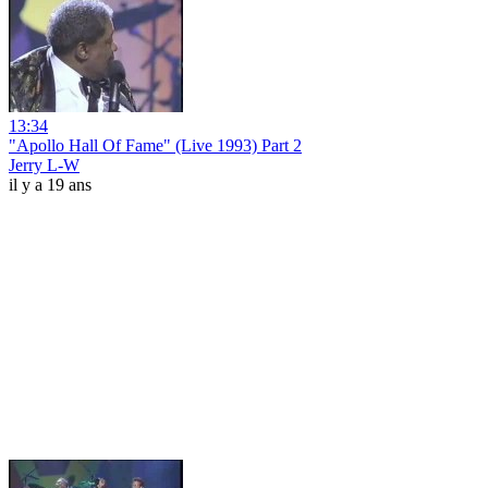
13:34
"Apollo Hall Of Fame" (Live 1993) Part 2
Jerry L-W
il y a 19 ans