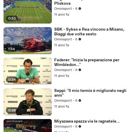
Pliskova
Omnisport - it
11 anni fa
0:53
SBK - Sykes e Rea vincono a Misano,
Biaggi due volte sesto
Omnisport - it
11 anni fa
1:54
Federer: "Inizia la preparazione per
Wimbledon..."
Omnisport - it
11 anni fa
0:34
Seppi: "Il mio tennis è migliorato negli
anni"
Omnisport - it
11 anni fa
0:36
Miyazawa spazza via le ragnatele...
Omnisport - it