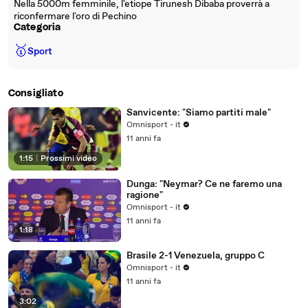
Nella 5000m femminile, l'etiope Tirunesh Dibaba proverrà a
riconfermare l'oro di Pechino
Categoria
🥇
Sport
Consigliato
Sanvicente: "Siamo partiti male"
Omnisport - it
11 anni fa
1:15
|
Prossimi video
Dunga: "Neymar? Ce ne faremo una
ragione"
Omnisport - it
11 anni fa
1:18
Brasile 2-1 Venezuela, gruppo C
Omnisport - it
11 anni fa
3:02