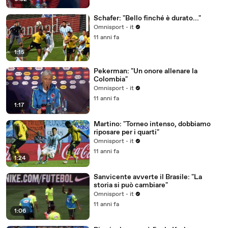
Schafer: "Bello finché è durato..."
Omnisport - it
11 anni fa
1:15
Pekerman: "Un onore allenare la
Colombia"
Omnisport - it
11 anni fa
1:17
Martino: "Torneo intenso, dobbiamo
riposare per i quarti"
Omnisport - it
11 anni fa
1:24
Sanvicente avverte il Brasile: "La
storia si può cambiare"
Omnisport - it
11 anni fa
1:06