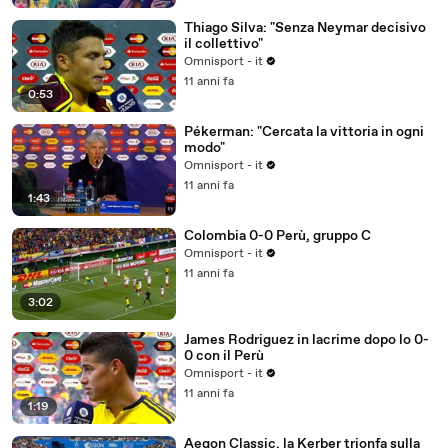
Thiago Silva: "Senza Neymar decisivo
il collettivo"
Omnisport - it
11 anni fa
0:53
Pékerman: "Cercata la vittoria in ogni
modo"
Omnisport - it
11 anni fa
1:43
Colombia 0-0 Perù, gruppo C
Omnisport - it
11 anni fa
3:02
James Rodriguez in lacrime dopo lo 0-
0 con il Perù
Omnisport - it
11 anni fa
1:19
Aegon Classic, la Kerber trionfa sulla