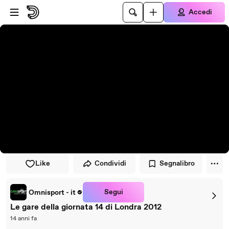
Vai al lettore
Passa al contenuto principale
Accedi
Like
Condividi
Segnalibro
Segui
Omnisport - it
Le gare della giornata 14 di Londra 2012
14 anni fa