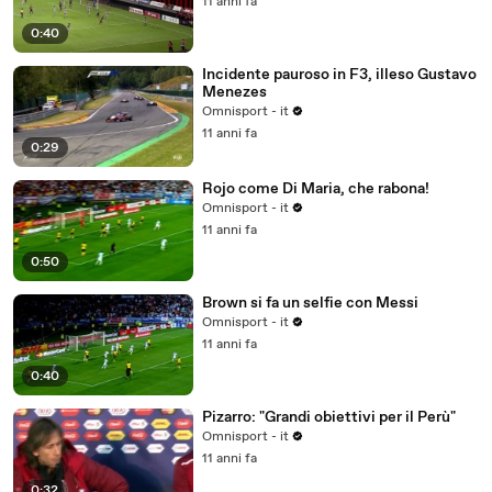
11 anni fa
0:40
Incidente pauroso in F3, illeso Gustavo
Menezes
Omnisport - it
11 anni fa
0:29
Rojo come Di Maria, che rabona!
Omnisport - it
11 anni fa
0:50
Brown si fa un selfie con Messi
Omnisport - it
11 anni fa
0:40
Pizarro: "Grandi obiettivi per il Perù"
Omnisport - it
11 anni fa
0:32