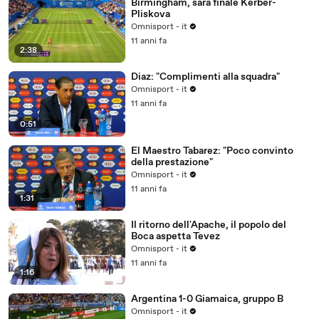
Birmingham, sarà finale Kerber-
Pliskova
Omnisport - it
11 anni fa
2:38
Diaz: "Complimenti alla squadra"
Omnisport - it
11 anni fa
0:51
El Maestro Tabarez: "Poco convinto
della prestazione"
Omnisport - it
11 anni fa
1:31
Il ritorno dell'Apache, il popolo del
Boca aspetta Tevez
Omnisport - it
11 anni fa
1:16
Argentina 1-0 Giamaica, gruppo B
Omnisport - it