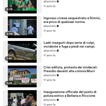
altarimini
11 anni fa
2:28
Ingrosso cinese sequestrato a Rimini,
era privo di qualsiasi norma
altarimini
11 anni fa
2:08
Ladri inseguiti dopo serie di colpi,
incidente e fuga a piedi nei campi.
altarimini
11 anni fa
1:49
Crisi edilizia, protesta dei sindacati.
Presidio davanti alla colonia Murri
altarimini
11 anni fa
1:08
Inaugurazione ufficiale del posto di
polizia estivo a Bellaria e Riccione
altarimini
11 anni fa