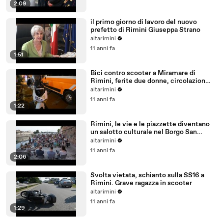
2:09
il primo giorno di lavoro del nuovo
prefetto di Rimini Giuseppa Strano
altarimini
11 anni fa
1:51
Bici contro scooter a Miramare di
Rimini, ferite due donne, circolazione
bloccata
altarimini
11 anni fa
1:22
Rimini, le vie e le piazzette diventano
un salotto culturale nel Borgo San
Giuliano
altarimini
11 anni fa
2:06
Svolta vietata, schianto sulla SS16 a
Rimini. Grave ragazza in scooter
altarimini
11 anni fa
1:29