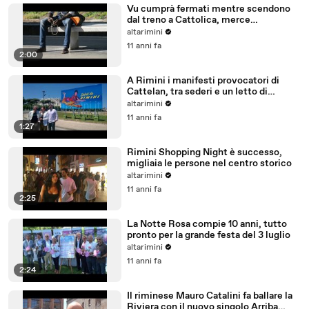
Vu cumprà fermati mentre scendono
dal treno a Cattolica, merce
sequestrata
altarimini
11 anni fa
2:00
A Rimini i manifesti provocatori di
Cattelan, tra sederi e un letto di
patatine
altarimini
11 anni fa
1:27
Rimini Shopping Night è successo,
migliaia le persone nel centro storico
altarimini
11 anni fa
2:25
La Notte Rosa compie 10 anni, tutto
pronto per la grande festa del 3 luglio
altarimini
11 anni fa
2:24
Il riminese Mauro Catalini fa ballare la
Riviera con il nuovo singolo Arriba