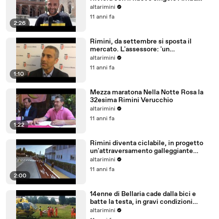
Abajo
altarimini
11 anni fa
2:26
Rimini, da settembre si sposta il
mercato. L'assessore: 'un
trasferimento importante'
altarimini
11 anni fa
1:10
Mezza maratona Nella Notte Rosa la
32esima Rimini Verucchio
altarimini
11 anni fa
1:22
Rimini diventa ciclabile, in progetto
un'attraversamento galleggiante
modello Amsterdam
altarimini
11 anni fa
2:00
14enne di Bellaria cade dalla bici e
batte la testa, in gravi condizioni
all'ospedale
altarimini