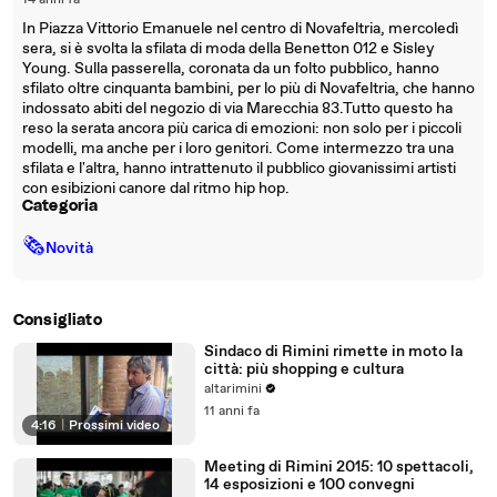
14 anni fa
In Piazza Vittorio Emanuele nel centro di Novafeltria, mercoledì
sera, si è svolta la sfilata di moda della Benetton 012 e Sisley
Young. Sulla passerella, coronata da un folto pubblico, hanno
sfilato oltre cinquanta bambini, per lo più di Novafeltria, che hanno
indossato abiti del negozio di via Marecchia 83.Tutto questo ha
reso la serata ancora più carica di emozioni: non solo per i piccoli
modelli, ma anche per i loro genitori. Come intermezzo tra una
sfilata e l'altra, hanno intrattenuto il pubblico giovanissimi artisti
con esibizioni canore dal ritmo hip hop.
Categoria
🗞
Novità
Consigliato
Sindaco di Rimini rimette in moto la
città: più shopping e cultura
altarimini
11 anni fa
4:16
|
Prossimi video
Meeting di Rimini 2015: 10 spettacoli,
14 esposizioni e 100 convegni