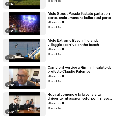
11 anni fa
1:25
Molo Street Parade l'estate parte con il
botto, onda umana ha ballato sul porto
altarimini
11 anni fa
1:22
Molo Extreme Beach: il grande
villaggio sportivo on the beach
altarimini
11 anni fa
1:05
Cambio al vertice a Rimini, il saluto del
prefetto Claudio Palomba
altarimini
11 anni fa
0:49
Ruba al comune e fa la bella vita,
dirigente intascava i soldi per il rilascio
delle licenze
altarimini
11 anni fa
0:39