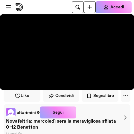
Vai al lettore
Passa al contenuto principale
Accedi
Like
Condividi
Segnalibro
Segui
altarimini
Novafeltria: mercoledì sera la meravigliosa sfilata
0-12 Benetton