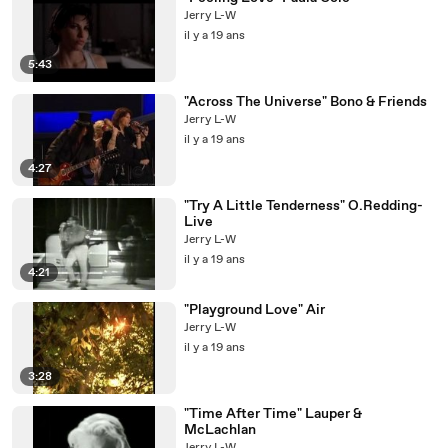
Jerry L-W
il y a 19 ans
5:43
"Across The Universe" Bono & Friends
Jerry L-W
il y a 19 ans
4:27
"Try A Little Tenderness" O.Redding-
Live
Jerry L-W
il y a 19 ans
4:21
"Playground Love" Air
Jerry L-W
il y a 19 ans
3:28
"Time After Time" Lauper &
McLachlan