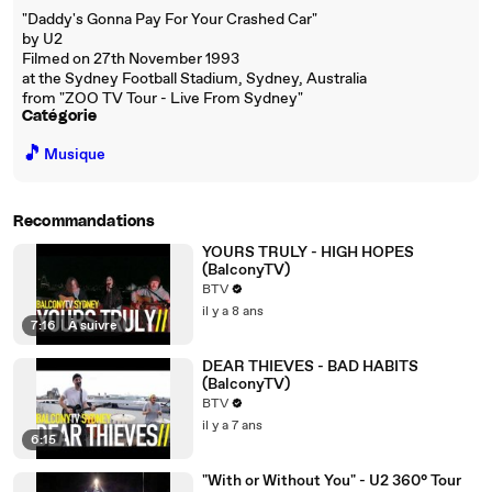
"Daddy's Gonna Pay For Your Crashed Car"
by U2
Filmed on 27th November 1993
at the Sydney Football Stadium, Sydney, Australia
from "ZOO TV Tour - Live From Sydney"
Catégorie
🎵
Musique
Recommandations
YOURS TRULY - HIGH HOPES
(BalconyTV)
BTV
il y a 8 ans
7:16
|
À suivre
DEAR THIEVES - BAD HABITS
(BalconyTV)
BTV
il y a 7 ans
6:15
"With or Without You" - U2 360° Tour