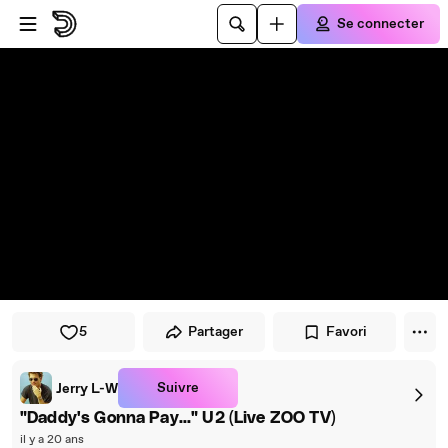
Passer au player
Passer au contenu principal
Se connecter
5
Partager
Favori
Suivre
Jerry L-W
"Daddy's Gonna Pay..." U2 (Live ZOO TV)
il y a 20 ans