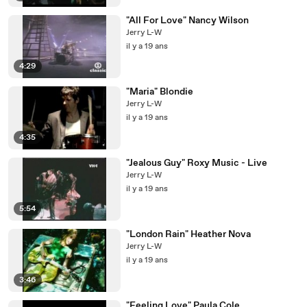
"All For Love" Nancy Wilson
Jerry L-W
il y a 19 ans
4:29
"Maria" Blondie
Jerry L-W
il y a 19 ans
4:35
"Jealous Guy" Roxy Music - Live
Jerry L-W
il y a 19 ans
5:54
"London Rain" Heather Nova
Jerry L-W
il y a 19 ans
3:46
"Feeling Love" Paula Cole