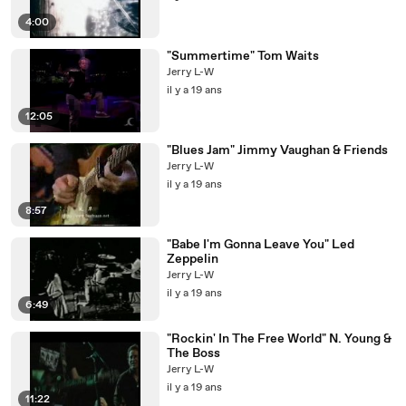
4:00
"Summertime" Tom Waits
Jerry L-W
il y a 19 ans
12:05
"Blues Jam" Jimmy Vaughan & Friends
Jerry L-W
il y a 19 ans
8:57
"Babe I'm Gonna Leave You" Led
Zeppelin
Jerry L-W
il y a 19 ans
6:49
"Rockin' In The Free World" N. Young &
The Boss
Jerry L-W
il y a 19 ans
11:22