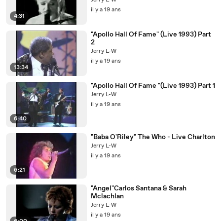
Jerry L-W
il y a 19 ans
4:31
"Apollo Hall Of Fame" (Live 1993) Part
2
Jerry L-W
il y a 19 ans
13:34
"Apollo Hall Of Fame "(Live 1993) Part 1
Jerry L-W
il y a 19 ans
6:40
"Baba O'Riley" The Who - Live Charlton
Jerry L-W
il y a 19 ans
6:21
"Angel"Carlos Santana & Sarah
Mclachlan
Jerry L-W
il y a 19 ans