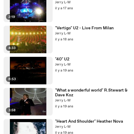
Jerry L-W
il y a 17 ans
2:19
"Vertigo" U2 - Live From Milan
Jerry L-W
il y a 18 ans
4:33
"40" U2
Jerry L-W
il y a 19 ans
6:53
"What a wonderful world" R.Stewart &
Dave Koz
Jerry L-W
il y a 19 ans
3:58
"Heart And Shoulder" Heather Nova
Jerry L-W
il y a 19 ans