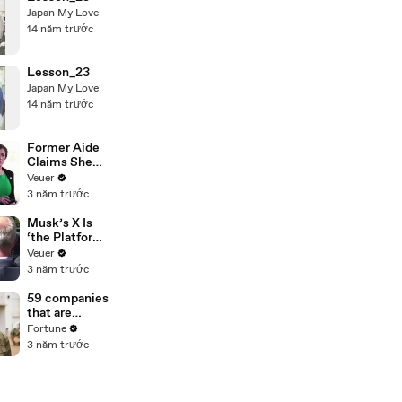
Japan My Love
14 năm trước
Lesson_23
Japan My Love
14 năm trước
Former Aide
Claims She
Was Asked to
Veuer
Make a ‘Hit
3 năm trước
List’ For
Trump
Musk’s X Is
‘the Platform
With the
Veuer
Largest Ratio
3 năm trước
of
Misinformatio
59 companies
n or
that are
Disinformatio
changing the
Fortune
n’ Amongst
world: From
3 năm trước
All Social
Tesla to
Media
Chobani
Platforms