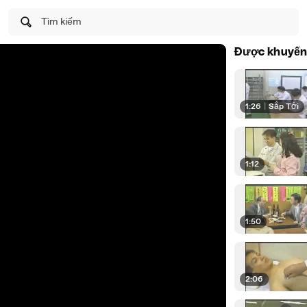
Tìm kiếm
Được khuyến
1:26
|
Sắp Tới
1:12
1:50
2:06