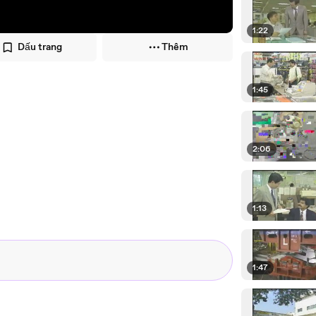
1:22
Dấu trang
Thêm
1:45
2:06
1:13
1:47