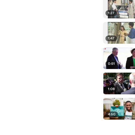
1:27
1:47
0:51
1:08
4:50