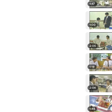
1:47
1:00
2:05
1:18
2:06
1:44