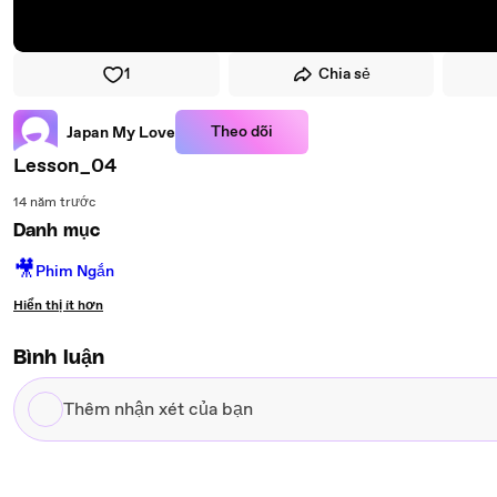
1
Chia sẻ
Theo dõi
Japan My Love
Lesson_04
14 năm trước
Danh mục
🎥
Phim Ngắn
Hiển thị ít hơn
Bình luận
Thêm
nhận
xét
của
bạn