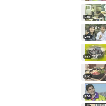
2:08
2:08
1:33
1:40
1:56