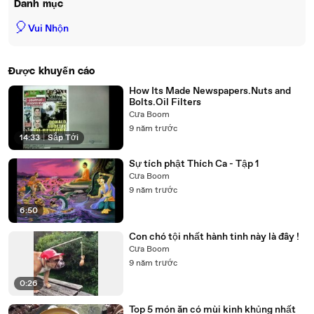
Danh mục
🎈
Vui Nhộn
Được khuyến cáo
How Its Made Newspapers.Nuts and
Bolts.Oil Filters
Cưa Boom
9 năm trước
14:33
|
Sắp Tới
Sự tích phật Thích Ca - Tập 1
Cưa Boom
9 năm trước
6:50
Con chó tội nhất hành tinh này là đây !
Cưa Boom
9 năm trước
0:26
Top 5 món ăn có mùi kinh khủng nhất