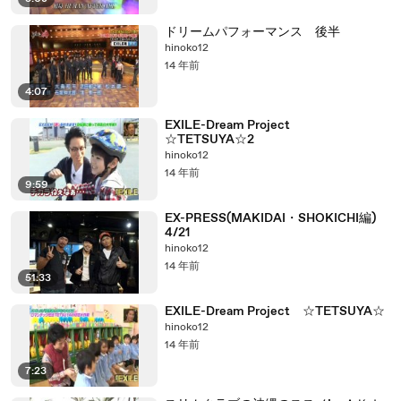
ドリームパフォーマンス 後半
hinoko12
14 年前
4:07
EXILE-Dream Project
☆TETSUYA☆2
hinoko12
14 年前
9:59
EX-PRESS(MAKIDAI・SHOKICHI編)
4/21
hinoko12
14 年前
51:33
EXILE-Dream Project ☆TETSUYA☆
hinoko12
14 年前
7:23