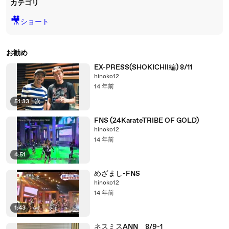
カテゴリ
🎥
ショート
お勧め
EX-PRESS(SHOKICHII編) 8/11
hinoko12
14 年前
51:33
|
次
FNS (24KarateTRIBE OF GOLD)
hinoko12
14 年前
4:51
めざまし-FNS
hinoko12
14 年前
1:43
ネスミスANN 8/9-1