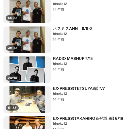
hinoko12
14 年前
59:33
ネスミスANN 8/9-2
hinoko12
14 年前
36:43
RADIO MASHUP 7/15
hinoko12
14 年前
28:48
EX-PRESS(TETSUYA編) 7/7
hinoko12
14 年前
51:33
EX-PRESS(TAKAHIRO＆登坂I編) 6/16
hinoko12