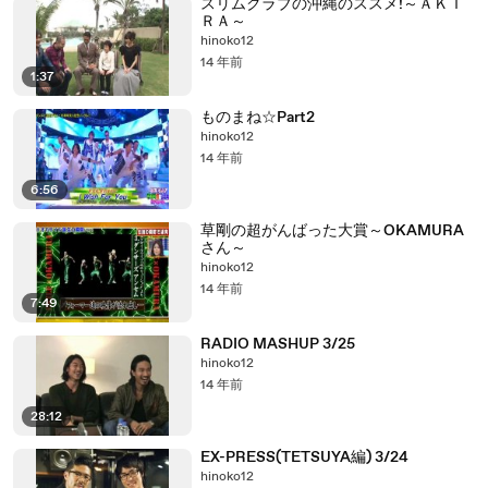
スリムクラブの沖縄のススメ!～ＡＫＩ
ＲＡ～
hinoko12
14 年前
1:37
ものまね☆Part2
hinoko12
14 年前
6:56
草剛の超がんばった大賞～OKAMURA
さん～
hinoko12
14 年前
7:49
RADIO MASHUP 3/25
hinoko12
14 年前
28:12
EX-PRESS(TETSUYA編) 3/24
hinoko12