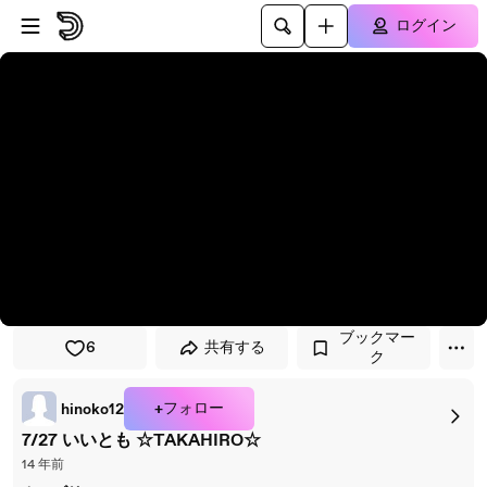
プレイヤーにスキップ
メインコンテンツにスキップ
ログイン
ブックマー
6
共有する
ク
+フォロー
hinoko12
7/27 いいとも ☆TAKAHIRO☆
14 年前