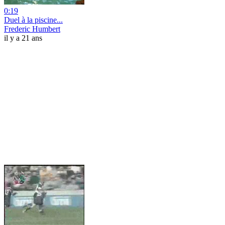
0:19
Duel à la piscine...
Frederic Humbert
il y a 21 ans