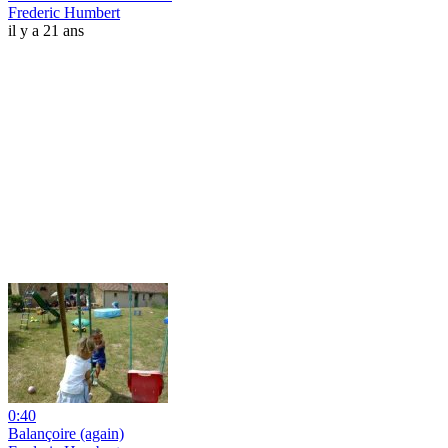
Frederic Humbert
il y a 21 ans
0:40
Balançoire (again)