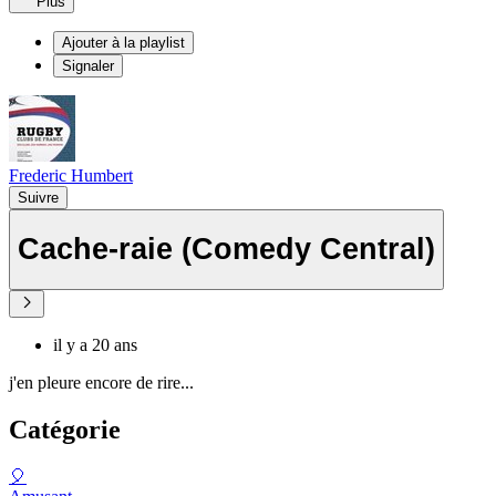
Plus
Ajouter à la playlist
Signaler
Frederic Humbert
Suivre
Cache-raie (Comedy Central)
il y a 20 ans
j'en pleure encore de rire...
Catégorie
🎈