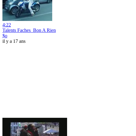
4:22
Talents Faches_Bon A Rien
$o
il y a 17 ans