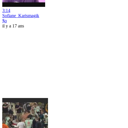
3:14
Sofiane_Karismagik
$o
il y a 17 ans