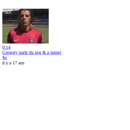
0:14
Gregory parle du psg & a signer
$o
il y a 17 ans