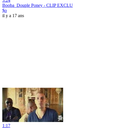
3:24
Booba_Douple Poney - CLIP EXCLU
$o
il y a 17 ans
1:17