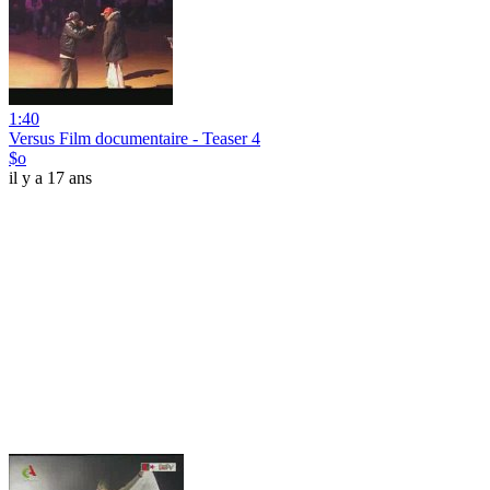
1:40
Versus Film documentaire - Teaser 4
$o
il y a 17 ans