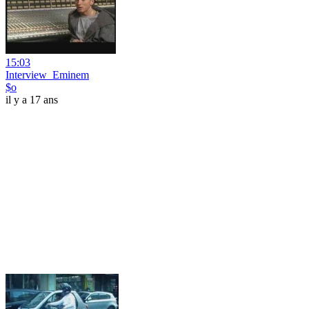
15:03
Interview_Eminem
$o
il y a 17 ans