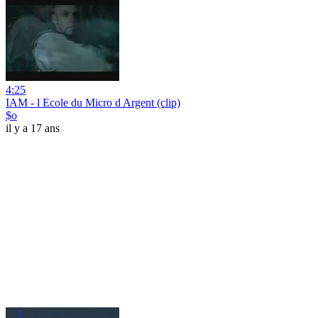
4:25
IAM - l Ecole du Micro d Argent (clip)
$o
il y a 17 ans