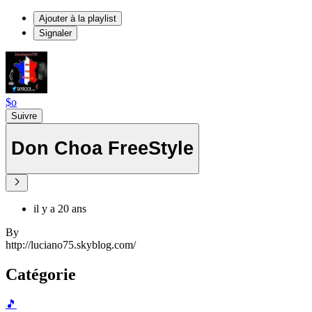
Ajouter à la playlist
Signaler
$o
Suivre
Don Choa FreeStyle
il y a 20 ans
By
http://luciano75.skyblog.com/
Catégorie
🎵