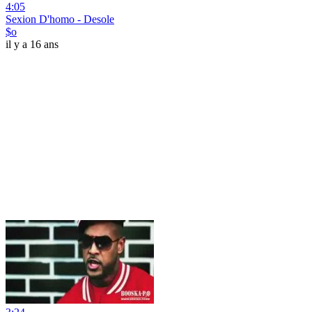
4:05
Sexion D'homo - Desole
$o
il y a 16 ans