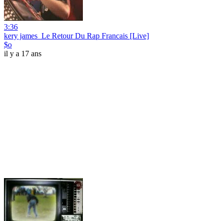
3:36
kery james_Le Retour Du Rap Francais [Live]
$o
il y a 17 ans