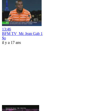
13:46
BFM TV_Mc Jean Gab 1
$o
il y a 17 ans