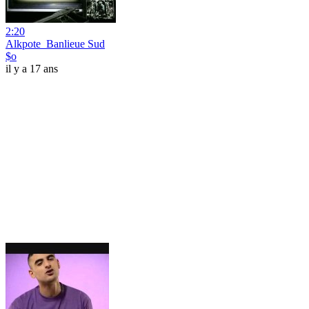
2:20
Alkpote_Banlieue Sud
$o
il y a 17 ans