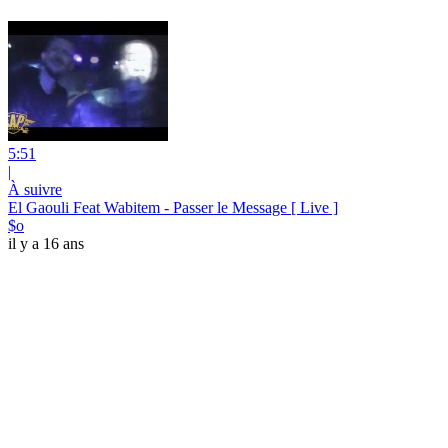
5:51
|
À suivre
El Gaouli Feat Wabitem - Passer le Message [ Live ]
$o
il y a 16 ans