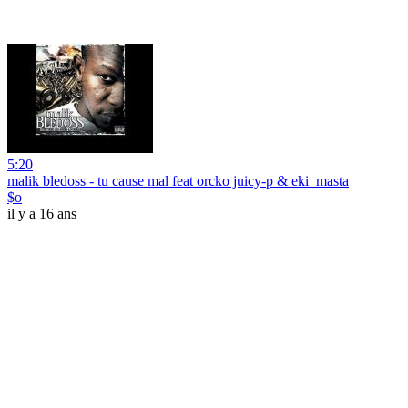
5:20
malik bledoss - tu cause mal feat orcko juicy-p & eki_masta
$o
il y a 16 ans