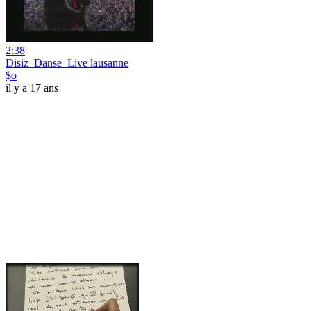
2:38
Disiz_Danse_Live lausanne
$o
il y a 17 ans