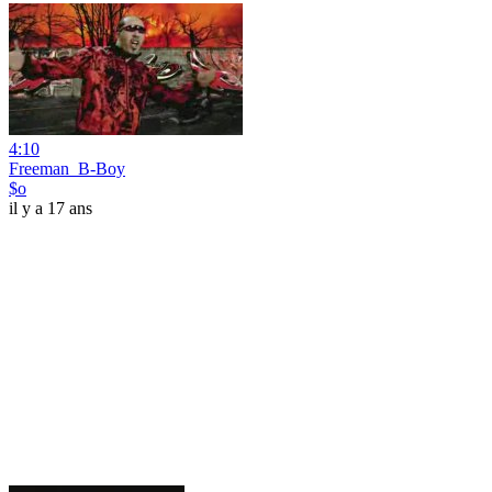
4:10
Freeman_B-Boy
$o
il y a 17 ans