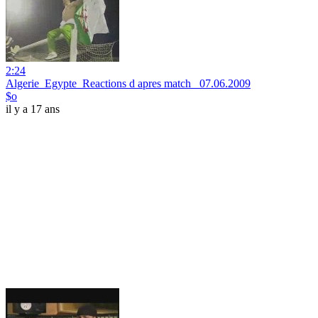
2:24
Algerie_Egypte_Reactions d apres match _07.06.2009
$o
il y a 17 ans