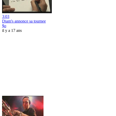
3:03
Diam's annonce sa tournee
$o
il y a 17 ans