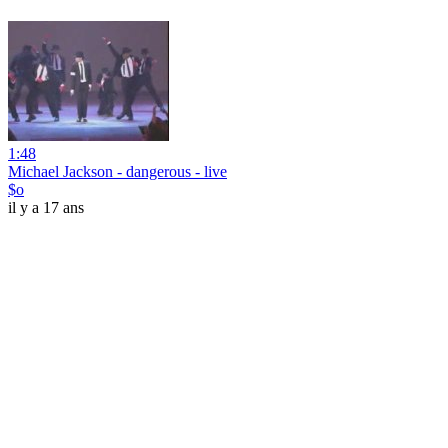
1:48
Michael Jackson - dangerous - live
$o
il y a 17 ans