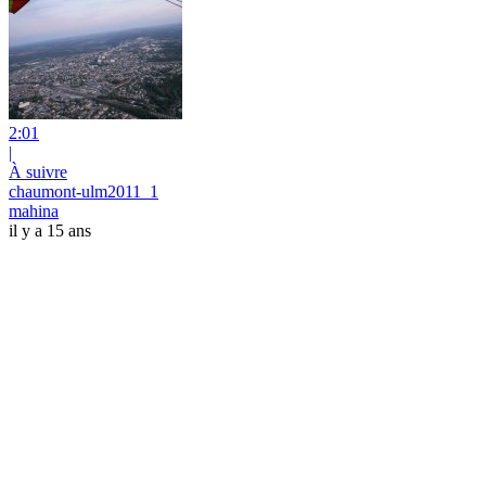
2:01
|
À suivre
chaumont-ulm2011_1
mahina
il y a 15 ans