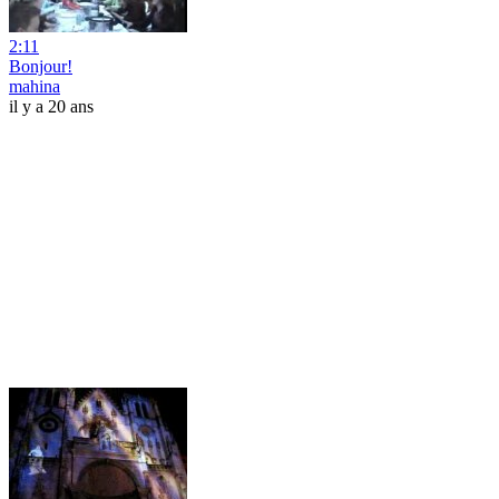
2:11
Bonjour!
mahina
il y a 20 ans