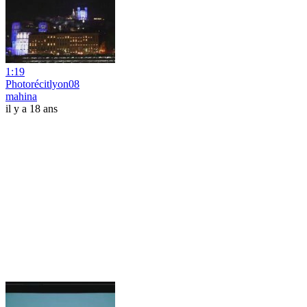
1:19
Photorécitlyon08
mahina
il y a 18 ans