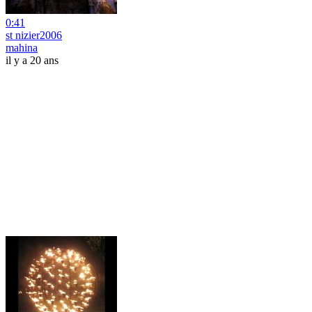
0:41
st nizier2006
mahina
il y a 20 ans