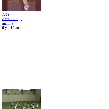
2:35
Acroboulogn
mahina
il y a 19 ans