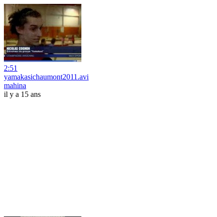
2:51
yamakasichaumont2011.avi
mahina
il y a 15 ans