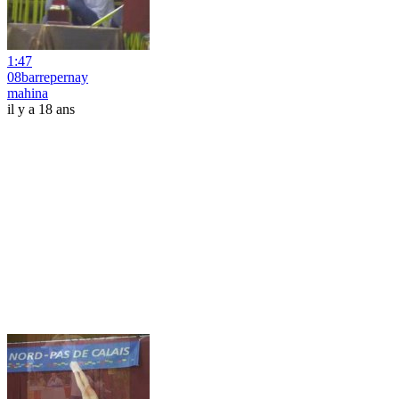
1:47
08barrepernay
mahina
il y a 18 ans