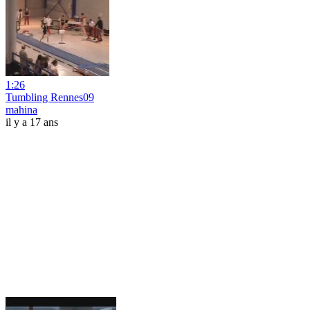
1:26
Tumbling Rennes09
mahina
il y a 17 ans