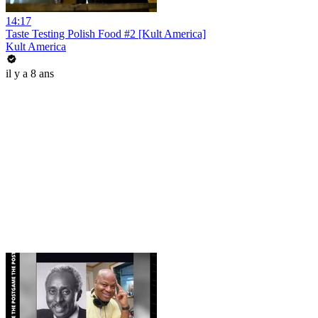
14:17
Taste Testing Polish Food #2 [Kult America]
Kult America
il y a 8 ans