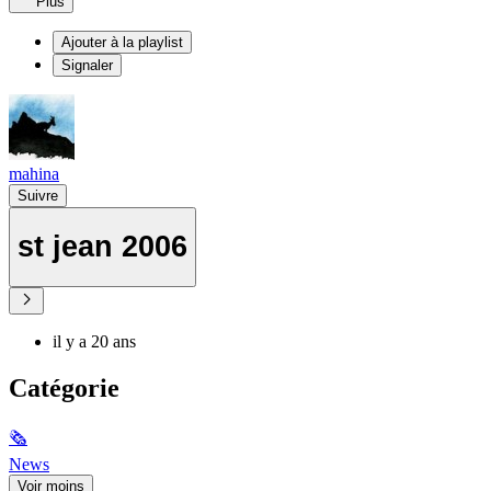
Plus
Ajouter à la playlist
Signaler
mahina
Suivre
st jean 2006
il y a 20 ans
Catégorie
🗞
News
Voir moins