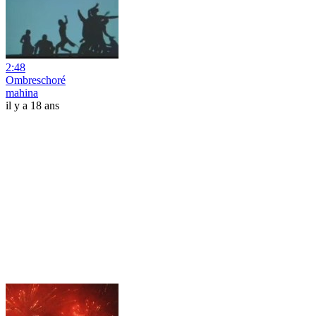
2:48
Ombreschoré
mahina
il y a 18 ans