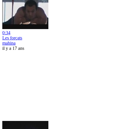
0:34
Les forçats
mahina
il y a 17 ans