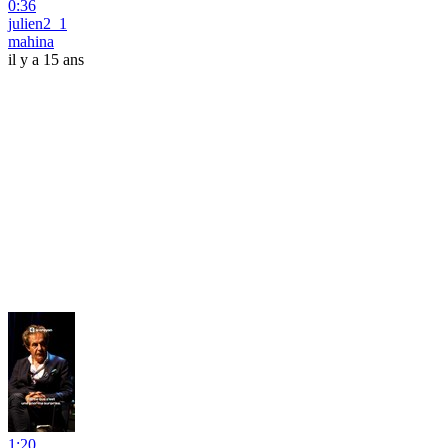
0:36
julien2_1
mahina
il y a 15 ans
1:20