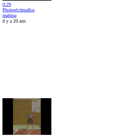
0:29
Photorécitmallos
mahina
il y a 20 ans