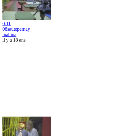
0:11
08sautepernay
mahina
il y a 18 ans