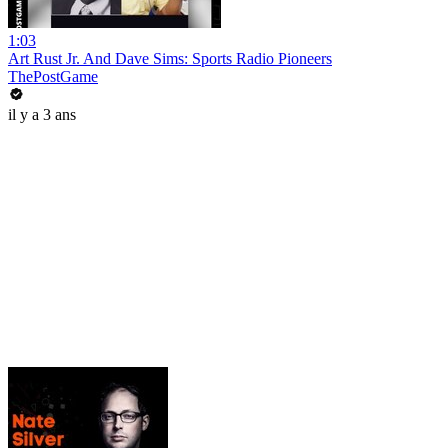
1:03
Art Rust Jr. And Dave Sims: Sports Radio Pioneers
ThePostGame
il y a 3 ans