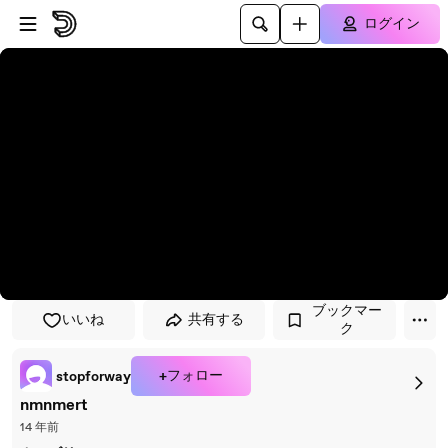
プレイヤーにスキップ
メインコンテンツにスキップ
ログイン
ブックマー
いいね
共有する
ク
+フォロー
stopforway
nmnmert
14 年前