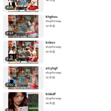
14 年前
4:26
khghou
stopforway
14 年前
7:03
knbvc
stopforway
14 年前
7:01
etryhgf
stopforway
14 年前
7:00
kldsdf
stopforway
14 年前
7:02