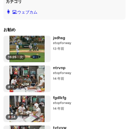
カテゴリ
️👩‍💻️
ウェブカム
お勧め
jsdhsg
stopforway
13 年前
15:25
|
次
ntrvnp
stopforway
14 年前
6:17
fgdlkfg
stopforway
14 年前
6:54
tytyyw