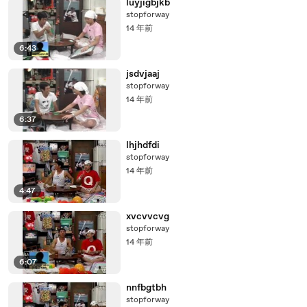
luyjigbjkb
stopforway
14 年前
6:43
jsdvjaaj
stopforway
14 年前
6:37
lhjhdfdi
stopforway
14 年前
4:47
xvcvvcvg
stopforway
14 年前
6:07
nnfbgtbh
stopforway