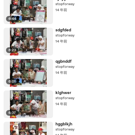
stopforway
14 年前
6:44
sdgfded
stopforway
14 年前
6:23
qgbnddf
stopforway
14 年前
6:01
klghwer
stopforway
14 年前
6:37
hggblkjh
stopforway