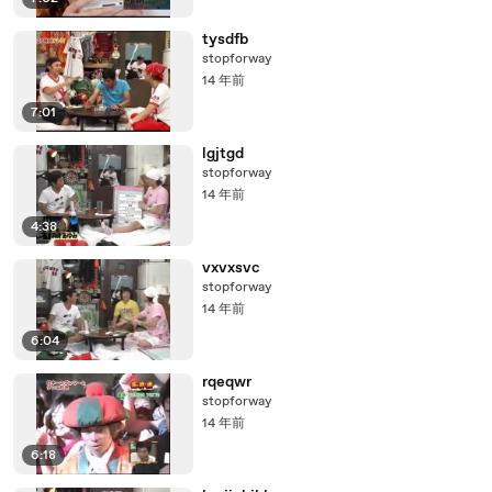
tysdfb
stopforway
14 年前
7:01
lgjtgd
stopforway
14 年前
4:38
vxvxsvc
stopforway
14 年前
6:04
rqeqwr
stopforway
14 年前
6:18