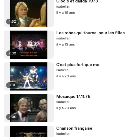
Cloclo et dalida-1973
isabelle.l
il y a 19 ans
4:52
Les robes qui tourne-pour les filles
isabelle.l
il y a 19 ans
2:30
C'est plus fort que moi
isabelle.l
il y a 20 ans
3:31
Mosaïque 17.11.76
isabelle.l
il y a 20 ans
2:00
Chanson française
isabelle.l