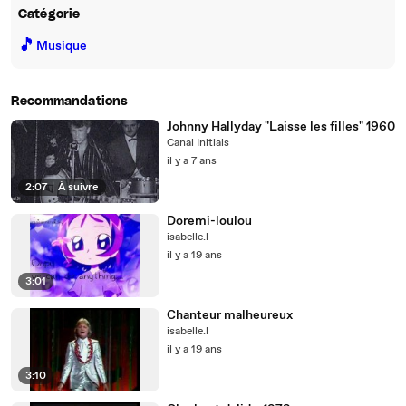
Catégorie
🎵
Musique
Recommandations
Johnny Hallyday "Laisse les filles" 1960
Canal Initials
il y a 7 ans
2:07
|
À suivre
Doremi-loulou
isabelle.l
il y a 19 ans
3:01
Chanteur malheureux
isabelle.l
il y a 19 ans
3:10