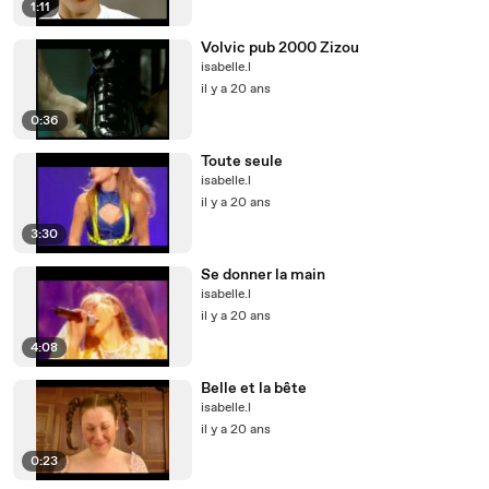
1:11
Volvic pub 2000 Zizou
isabelle.l
il y a 20 ans
0:36
Toute seule
isabelle.l
il y a 20 ans
3:30
Se donner la main
isabelle.l
il y a 20 ans
4:08
Belle et la bête
isabelle.l
il y a 20 ans
0:23