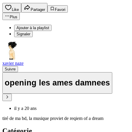
Like
Partager
Favori
Plus
Ajouter à la playlist
Signaler
xavier naze
Suivre
opening les ames damnees
il y a 20 ans
tiré de ma bd, la musique proviet de reqiem of a dream
Catégorie