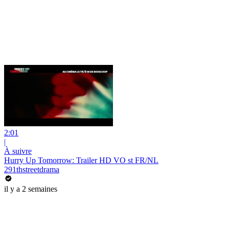
2:01
|
À suivre
Hurry Up Tomorrow: Trailer HD VO st FR/NL
291thstreetdrama
il y a 2 semaines