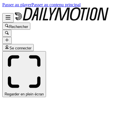
Passer au player
Passer au contenu principal
Rechercher
Se connecter
Regarder en plein écran